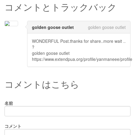
コメントとトラックバック
golden goose outlet
golden goose outlet
WONDERFUL Post.thanks for share..more wait ..
?
golden goose outlet
https://www.extendpua.org/profile/yanmaneee/profile
コメントはこちら
名前
コメント