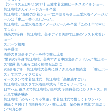
【ツーリズムEXPO 2017】三愛水着楽園ビーチスタイルショー。
熊江琉唯さんイメージガール卒業
熊江琉唯：“最後の水着ショー”に声詰まらせ…三愛水着イメージガ
ールは「史上一番うれしかった」
熊江琉唯、三愛水着楽園イメージガールを卒業「この１年間幸せ
でした」
魅惑の9等身・熊江琉唯、美ボディ＆美脚で圧倒の“ラスト水着シ
ョー”
スポーツ報知
時事通信
奇跡の９頭身ボディーを持つ熊江琉唯
“驚異の9等身”熊江琉唯、美脚すぎる中国出身グラドルが“熊江ポー
ズ”披露 菜々緒らに続く抜擢も話題に
9頭身モデル・熊江琉唯の美脚に魅了される男性続出！ 「熊江ポー
ズ」で大ブレイクなるか
イースタンで水着始球式、熊江琉唯「高揚感すごい」
熊江琉唯が鎌スタで水着始球式も「次こそノーバン」
日本ハム 鎌スタで熊江琉唯が始球式 ９頭身美女にＤＪチャス。見
とれて噛み噛み
熊江琉唯「めちゃくちゃ緊張」水着始球式で惜しくもワンバン
視線くぎ付け！ 9頭身モデル・熊江琉唯、足の長さ際立つ“皇居ラ
ン”写真公開