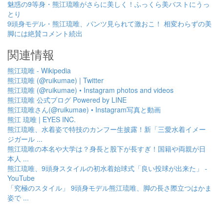
魅惑の9等身・熊江琉唯がさらに美しく！ふっくら美バストにうっ
とり
9頭身モデル・熊江琉唯、パンツ見られて激おこ！ 相変わらずの美
脚には絶賛コメント続出
関連情報
熊江琉唯 - Wikipedia
熊江琉唯 (@ruikumae) | Twitter
熊江琉唯 (@ruikumae) • Instagram photos and videos
熊江琉唯 公式ブログ Powered by LINE
熊江琉唯さん(@ruikumae) • Instagram写真と動画
熊江 琉唯 | EYES INC.
熊江琉唯、水着姿で特技のカンフー生披露！新「三愛水着イメー
ジガール ...
熊江琉唯の本名や大学は？身長と股下が長すぎ！国籍や両親が日
本人 ...
熊江琉唯、9頭身スタイルの初水着始球式「良い投球が出来た」 -
YouTube
「究極のスタイル」 9頭身モデル熊江琉唯、脚の長さ際立つはかま
姿で ...