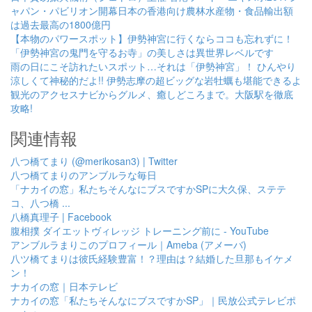
ャパン・パビリオン開幕日本の香港向け農林水産物・食品輸出額
は過去最高の1800億円
【本物のパワースポット】伊勢神宮に行くならココも忘れずに！
「伊勢神宮の鬼門を守るお寺」の美しさは異世界レベルです
雨の日にこそ訪れたいスポット…それは「伊勢神宮」！ ひんやり
涼しくて神秘的だよ!! 伊勢志摩の超ビッグな岩牡蠣も堪能できるよ
観光のアクセスナビからグルメ、癒しどころまで。大阪駅を徹底
攻略!
関連情報
八つ橋てまり (@merikosan3) | Twitter
八つ橋てまりのアンブルラな毎日
「ナカイの窓」私たちそんなにブスですかSPに大久保、ステテ
コ、八つ橋 ...
八橋真理子 | Facebook
腹相撲 ダイエットヴィレッジ トレーニング前に - YouTube
アンブルラまりこのプロフィール｜Ameba (アメーバ)
八ツ橋てまりは彼氏経験豊富！？理由は？結婚した旦那もイケメ
ン！
ナカイの窓｜日本テレビ
ナカイの窓「私たちそんなにブスですかSP」｜民放公式テレビポ