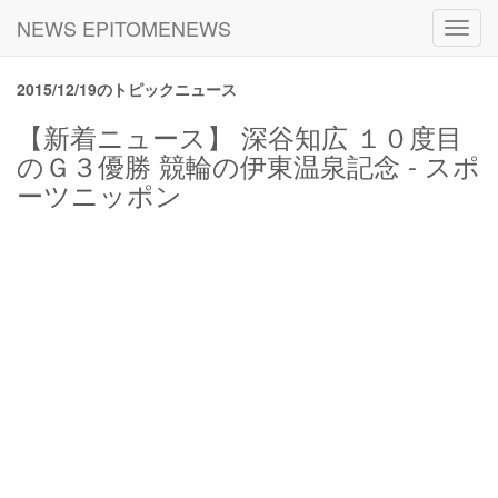
NEWS EPITOMENEWS
Toggl
navig
2015/12/19のトピックニュース
【新着ニュース】 深谷知広 １０度目
のＧ３優勝 競輪の伊東温泉記念 - スポ
ーツニッポン