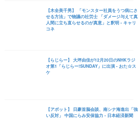
【木全美千男】 「モンスター社員をうつ病にさ
せる方法」で物議の社労士 「ダメージ与えて真
人間に立ち直らせるのが真意」と釈明 - キャリ
コネ
【らじらー】 大坪由佳が12月20日のNHKラジ
オ第1「らじらー!SUNDAY」に出演 - おた☆ス
ケ
【アボット】 日豪首脳会談、南シナ海進出「強
い反対」 中国にらみ安保協力 - 日本経済新聞