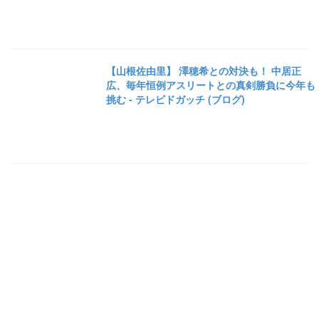
【山根佐由里】 澤穂希との対決も！ 中居正
広、毎年恒例アスリートとの真剣勝負に今年も
挑む - テレビドガッチ (ブログ)