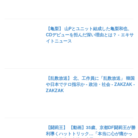
【亀梨】 山Pとユニット結成した亀梨和也、
CDデビューを拒んだ深い理由とは？ - エキサ
イトニュース
【乱数放送】 北、工作員に「乱数放送」 韓国
や日本でテロ指示か - 政治・社会 - ZAKZAK -
ZAKZAK
【闘莉王】 【動画】35歳、京都DF闘莉王が勝
利導くハットトリック…「本当に心が痛かっ