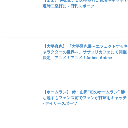
【山田】 侍山田、幻の本塁打…観客キャッチで
適時二塁打に - 日刊スポーツ
【大平真也】 「大平晋也展～エフェクトするキ
ャラクターの世界～」ササユリカフェにて開催
決定 - アニメ！アニメ！Anime Anime
【ホームラン】 侍・山田“幻のホームラン” 勝
ち越すもフェンス前でファンが打球をキャッチ
- デイリースポーツ