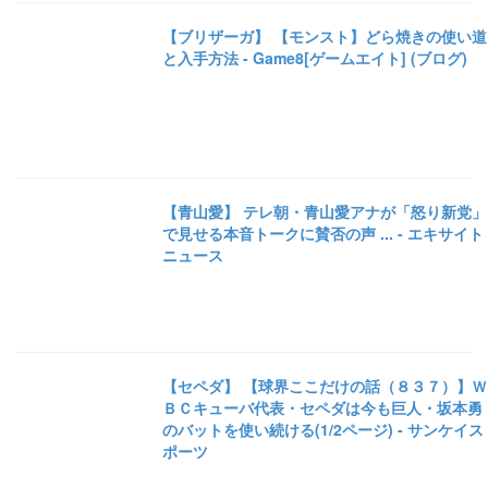
【ブリザーガ】 【モンスト】どら焼きの使い道
と入手方法 - Game8[ゲームエイト] (ブログ)
【青山愛】 テレ朝・青山愛アナが「怒り新党」
で見せる本音トークに賛否の声 ... - エキサイト
ニュース
【セペダ】 【球界ここだけの話（８３７）】Ｗ
ＢＣキューバ代表・セペダは今も巨人・坂本勇
のバットを使い続ける(1/2ページ) - サンケイス
ポーツ