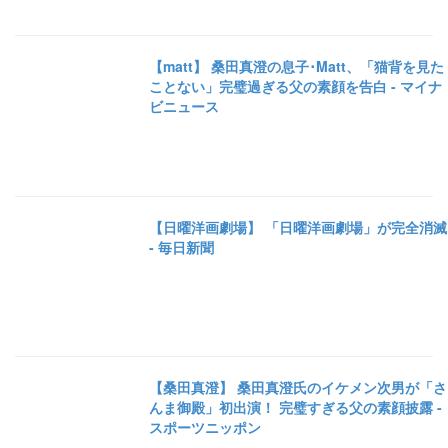
【matt】 桑田真澄の息子･Matt、「猫背を見た
ことない」完璧過ぎる父の素顔を告白 - マイナ
ビニュース
【日曜洋画劇場】 「日曜洋画劇場」が完全消滅
- 毎日新聞
【桑田真澄】 桑田真澄氏のイケメン次男が「さ
んま御殿」初出演！ 完璧すぎる父の素顔披露 -
スポーツニッポン