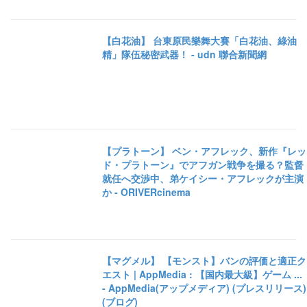
【白花油】 台東原民樂舞大賽「白花油、綠油
精」隊伍秘密武器！ - udn 聯合新聞網
【プラトーン】 ベン・アフレック、新作『レッ
ド・プラトーン』でアフガン戦争を撮る？監督
就任へ交渉中、弟ケイシー・アフレックが主演
か - ORIVERcinema
【マグメル】 【モンスト】バンの評価と適正ク
エスト | AppMedia : 【国内最大級】ゲーム ...
- AppMedia(アップメディア) (プレスリリース)
(ブログ)