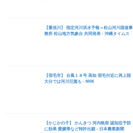
【重信川】 指定河川洪水予報＝松山河川国道事
務所 松山地方気象台 共同発表 - 沖縄タイムス
【宿毛市】 台風１８号 高知 宿毛付近に再上陸
大分では河川氾濫も - NHK
【かじかの子】 かんきつ 河内晩柑 認知症予防
に効果 愛媛県など特許出願 - 日本農業新聞