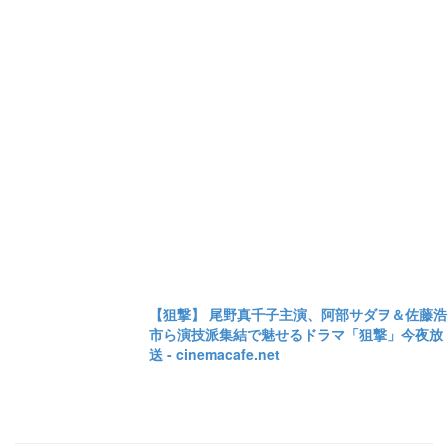
【狙撃】 尾野真千子主演、阿部サダヲ＆佐藤浩
市ら演技派集結で魅せるドラマ「狙撃」今夜放
送 - cinemacafe.net