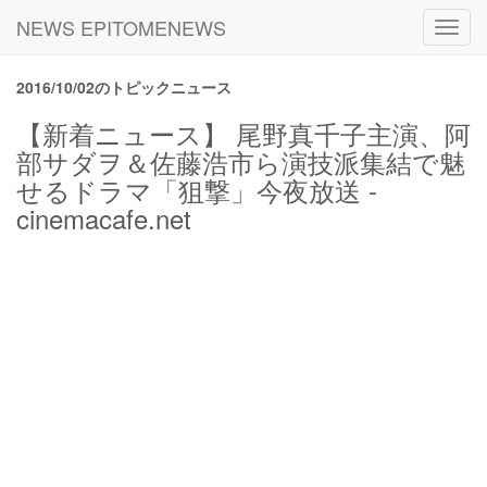
NEWS EPITOMENEWS
Toggl
navig
2016/10/02のトピックニュース
【新着ニュース】 尾野真千子主演、阿
部サダヲ＆佐藤浩市ら演技派集結で魅
せるドラマ「狙撃」今夜放送 -
cinemacafe.net