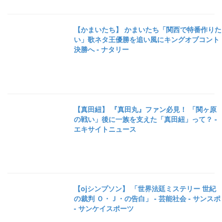
【かまいたち】 かまいたち「関西で特番作りた
い」歌ネタ王優勝を追い風にキングオブコント
決勝へ - ナタリー
【真田紐】 『真田丸』ファン必見！ 「関ヶ原
の戦い」後に一族を支えた「真田紐」って？ -
エキサイトニュース
【ojシンプソン】 「世界法廷ミステリー 世紀
の裁判 Ｏ・Ｊ・の告白」 - 芸能社会 - サンスポ
- サンケイスポーツ