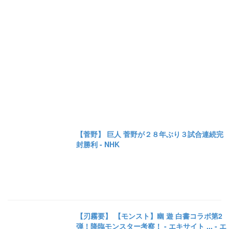
【菅野】 巨人 菅野が２８年ぶり３試合連続完
封勝利 - NHK
【刃霧要】 【モンスト】幽 遊 白書コラボ第2
弾！降臨モンスター考察！ - エキサイト ... - エ