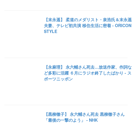
【末永遥】 柔道のメダリスト・泉浩氏＆末永遥
夫妻、テレビ初共演 移住生活に密着 - ORICON
STYLE
【永麻理】 永六輔さん死去…放送作家、作詞な
ど多彩に活躍 ６月にラジオ終了したばかり - ス
ポーツニッポン
【黒柳徹子】 永六輔さん死去 黒柳徹子さん
「最後の一撃のよう」 - NHK