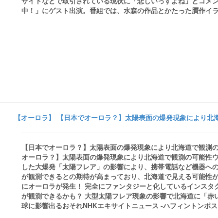
サイトなどで取引されている現状に「悲しいっすよね」とコメン
中！」にゲスト出演。番組では、水森の作品とかたった贋作イラスト
【オーロラ】 【日本でオーロラ？】太陽表面の爆発現象により北海
【日本でオーロラ？】太陽表面の爆発現象により北海道で観測の
オーロラ？】太陽表面の爆発現象により北海道で観測の可能性ウ
した大爆発「太陽フレア」の影響により、携帯電話など機器への
が観測できるとの期待が高まっており、北海道で見える可能性が
にオーロラが発生！ 完全にファンタジーと化しているインスタグ
が観測できるかも？ 大型太陽フレア現象の影響で北海道に「赤
球に影響出るおそれNHKエキサイトニュース -ハフィントンポストall 110