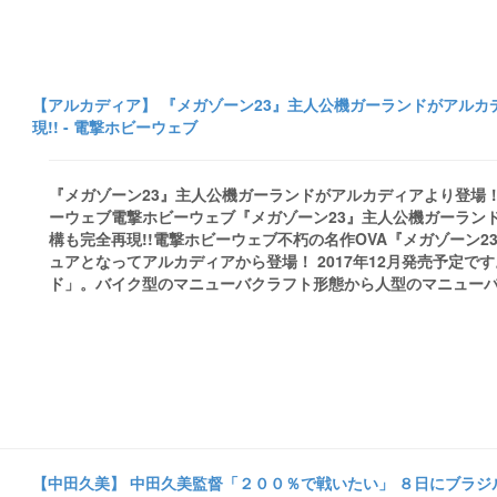
【アルカディア】 『メガゾーン23』主人公機ガーランドがアル
現!! - 電撃ホビーウェブ
『メガゾーン23』主人公機ガーランドがアルカディアより登場！バ
ーウェブ電撃ホビーウェブ『メガゾーン23』主人公機ガーラン
構も完全再現!!電撃ホビーウェブ不朽の名作OVA『メガゾーン2
ュアとなってアルカディアから登場！ 2017年12月発売予定で
ド」。バイク型のマニューバクラフト形態から人型のマニューバス
【中田久美】 中田久美監督「２００％で戦いたい」 ８日にブラジル