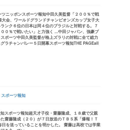
ポーツニッポンスポーツ報知中田久美監督「２００％で戦
際大会、ワールドグランドチャンピオンズカップ女子大
界ランク６位の日本は同４位のブラジルと対戦する。７
０％で戦いたい」と力強く ...中田ジャパン、強豪ブ
イスポーツ中田久美監督が格上ズラリの対戦に全て総力
チャンバレー５日開幕スポーツ報知THE PAGEall
 スポーツ報知
ツ報知スポーツ報知超天才子役・齋藤隆成、１８歳で父親
いた齋藤隆成（２０）が７日放送のＴＢＳ系「爆報！Ｔ
毎日を送っていることを明かした。 齋藤は高校では学業