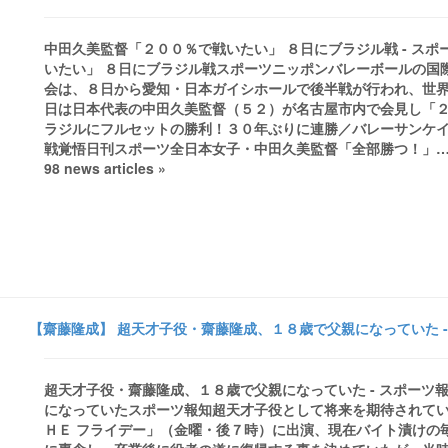
中田久美監督「２００％で戦いたい」 ８日にブラジル戦 - ス
いたい」 ８日にブラジル戦スポーツニッポンバレーボールの国
会は、８日から愛知・日本ガイシホールで後半戦が行われ、世
日は日本代表の中田久美監督（５２）が名古屋市内で会見し「２０
ラジルにフルセットの勝利！３０年ぶりに連勝／バレーサンケ
戦覚悟日刊スポーツ全日本女子・中田久美監督「全部勝つ！」…グラ
98 news articles »
【齋藤隆成】 超天才子役・齋藤隆成、１８歳で父親になっていた -
超天才子役・齋藤隆成、１８歳で父親になっていた - スポー
になっていたスポーツ報知超天才子役として将来を期待されて
ＨＥ フライデー」（金曜・後７時）に出演、現在バイト漬けの