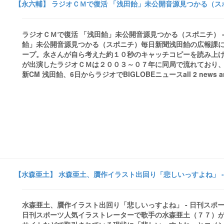
【永六輔】 ラジオＣＭで復活 「浅田飴」未公開音源見つかる（スポ
ラジオＣＭで復活 「浅田飴」未公開音源見つかる（スポニチ） - 
飴」未公開音源見つかる（スポニチ）毎日新聞浅田飴の広報課
ープ。永さんが自ら考えた約１０秒のキャッチコピーを読み上
が出演したラジオＣＭは２００３～０７年に同局で流れており、そ
新CM 浅田飴、6日からラジオでBIGLOBEニュースall 2 news arti
【水森亜土】 水森亜土、贋作イラスト出回り「悲しいっすよね」 -
水森亜土、贋作イラスト出回り「悲しいっすよね」 - 日刊ス
日刊スポーツ人気イラストレーターで歌手の水森亜土（７７）