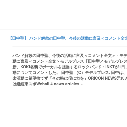
【田中聖】 バンド解散の田中聖、今後の活動に言及＜コメント全文＞
バンド解散の田中聖、今後の活動に言及＜コメント全文＞ - 
動に言及＜コメント全文＞モデルプレス【田中聖／モデルプレス
新。KOKI名義でボーカルを担当するロックバンド・INKTが
動についてコメントした。 田中聖 （C）モデルプレス. 田中は、
楽活動に希望捨てず「その時は僕に力を」ORICON NEWS元
は継続東スポWeball 4 news articles »