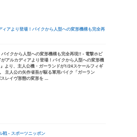
カディアより登場！バイクから人型への変形機構も完全再
イクから人型への変形機構も完全再現!! - 電撃ホビ
ドがアルカディアより登場！バイクから人型への変形機
3』より、主人公機・ガーランドが1/24スケールフィギ
す。 主人公の矢作省吾が駆る軍用バイク「ガーラン
レイヴ形態の変形を ...
戦 - スポーツニッポン