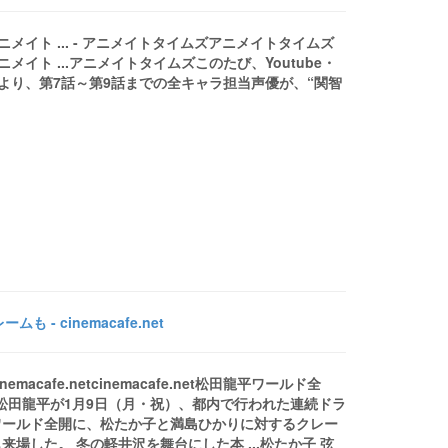
メイト ... - アニメイトタイムズアニメイトタイムズ
メイト ...アニメイトタイムズこのたび、Youtube・
より、第7話～第9話までの全キャラ担当声優が、“関智
 cinemacafe.net
afe.netcinemacafe.net松田龍平ワールド全
俳優の松田龍平が1月9日（月・祝）、都内で行われた連続ドラ
ワールド全開に、松たか子と満島ひかりに対するクレー
した。 冬の軽井沢を舞台にした本 ...松たか子 弦