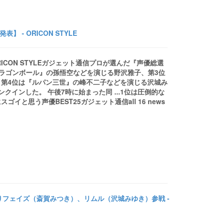
- ORICON STYLE
ICON STYLEガジェット通信プロが選んだ『声優総選
は『ドラゴンボール』の孫悟空などを演じる野沢雅子、第3位
第4位は『ルパン三世』の峰不二子などを演じる沢城み
インした。 午後7時に始まった同 ...1位は圧倒的な
と思う声優BEST25ガジェット通信all 16 news
りフェイズ（斎賀みつき）、リムル（沢城みゆき）参戦 -