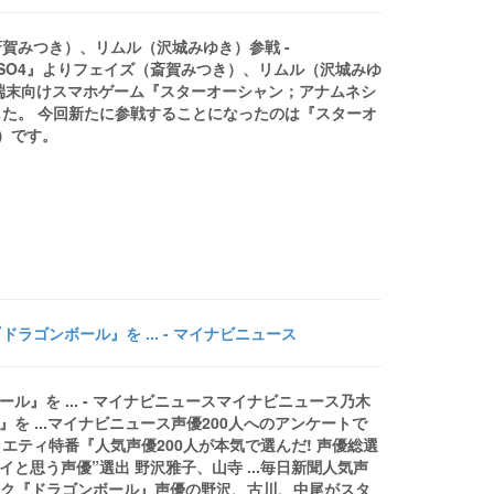
賀みつき）、リムル（沢城みゆき）参戦 -
ス』『SO4』よりフェイズ（斎賀みつき）、リムル（沢城みゆ
roid端末向けスマホゲーム『スターオーシャン；アナムネシ
た。 今回新たに参戦することになったのは『スターオ
）です。
ラゴンボール』を ... - マイナビニュース
ル』を ... - マイナビニュースマイナビニュース乃木
を ...マイナビニュース声優200人へのアンケートで
ティ特番『人気声優200人が本気で選んだ! 声優総選
ゴイと思う声優”選出 野沢雅子、山寺 ...毎日新聞人気声
ーク『ドラゴンボール』声優の野沢、古川、中尾がスタ