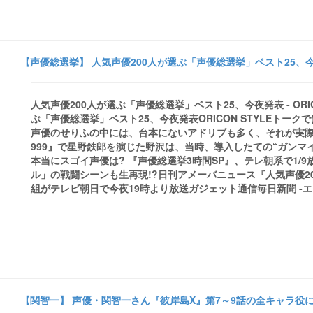
【声優総選挙】 人気声優200人が選ぶ「声優総選挙」ベスト25、今夜発表
人気声優200人が選ぶ「声優総選挙」ベスト25、今夜発表 - ORI
ぶ「声優総選挙」ベスト25、今夜発表ORICON STYLEト
声優のせりふの中には、台本にないアドリブも多く、それが実
999』で星野鉄郎を演じた野沢は、当時、導入したての“ガンマイ
本当にスゴイ声優は? 『声優総選挙3時間SP』、テレ朝系で1
ル」の戦闘シーンも生再現!?日刊アメーバニュース『人気声優200
組がテレビ朝日で今夜19時より放送ガジェット通信毎日新聞 -エキサイトニュ
【関智一】 声優・関智一さん『彼岸島X』第7～9話の全キャラ役に決定 