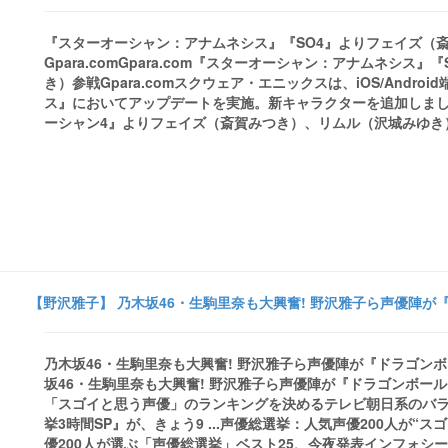
『スターオーシャン：アナムネシス』『SO4』よりフェイズ（斎
Gpara.comGpara.com『スターオーシャン：アナムネシ
き）参戦Gpara.comスクウェア・エニックスは、iOS/And
ス』においてアップデートを実施。新キャラクターを追加しまし
ーシャン4』よりフェイズ（斎賀みつき）、リムル（沢城みゆき
【野沢雅子】 乃木坂46・生駒里奈も大興奮! 野沢雅子ら声優陣が『ド
乃木坂46・生駒里奈も大興奮! 野沢雅子ら声優陣が『ドラゴンボー
坂46・生駒里奈も大興奮! 野沢雅子ら声優陣が『ドラゴンボール』
「スゴイと思う声優」のランキングを決めるテレビ朝日系のバラエ
挙3時間SP』が、きょう9 ...声優総選挙：人気声優200人が“ス
優200人が選ぶ「声優総選挙」ベスト25、今夜発表インフォシ