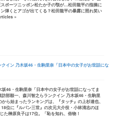
圧スポーツニッポン松たか子の顎が…松田龍平の指摘に
リン弾くとアゴが出てくる？松田龍平の暴露に照れ笑い
cles »
クイン 乃木坂46・生駒里奈「日本中の女子がお世話にな
木坂46・生駒里奈「日本中の女子がお世話になってま
ーリ』諏訪部順一、森川智之らランクイン 乃木坂46・生駒里
5位のから始まったランキングは、『タッチ』の上杉達也、
、18位に『ルパン三世』の次元大介役・小林清志のほ
じた榊原良子は17位。「恥を知れ、俗物！