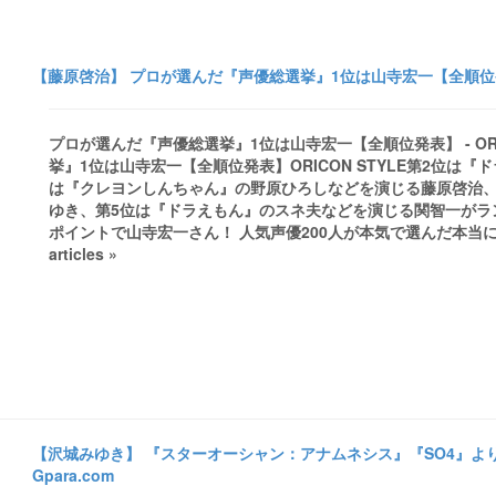
【藤原啓治】 プロが選んだ『声優総選挙』1位は山寺宏一【全順位発表】 
プロが選んだ『声優総選挙』1位は山寺宏一【全順位発表】 - OR
挙』1位は山寺宏一【全順位発表】ORICON STYLE第2位
は『クレヨンしんちゃん』の野原ひろしなどを演じる藤原啓治、
ゆき、第5位は『ドラえもん』のスネ夫などを演じる関智一がランク
ポイントで山寺宏一さん！ 人気声優200人が本気で選んだ本当にスゴイ
articles »
【沢城みゆき】 『スターオーシャン：アナムネシス』『SO4』よ
Gpara.com