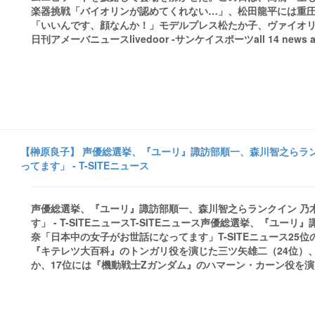
楽器挑戦「バイオリンが認めてくれない…」、松田龍平には重
「いいんです、顔なんか！」モデルプレス松たか子、ヴァイオ
日刊アメーバニュースlivedoor -サンケイスポーツall 14 news arti
【榊原良子】 声優総選挙、『ユーリ』諏訪部順一、森川智之らラン
ってます」 - T-SITEニュース
声優総選挙、『ユーリ』諏訪部順一、森川智之らランクイン 乃
す」 - T-SITEニュースT-SITEニュース声優総選挙、『ユ
奈「日本中の女子がお世話になってます」T-SITEニュース2
『キテレツ大百科』のトンガリ役を演じた三ツ矢雄二（24位）
か、17位には『機動戦士Ζガンダム』のハマーン・カーン役を演