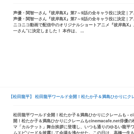
声優・関智一さん『彼岸島X』第7～9話の全キャラ役に決定 | アニ
声優・関智一さん『彼岸島X』第7～9話の全キャラ役に決定 | アニ
ニコニコ動画で配信中のオリジナルショートアニメ『彼岸島X』
一さん”に決定しました！ 本作は、 ...
【松田龍平】 松田龍平ワールド全開！松たか子＆満島ひかりにクレームも -
松田龍平ワールド全開！松たか子＆満島ひかりにクレームも - cinemac
開！松たか子＆満島ひかりにクレームもcinemacafe.net
マ「カルテット」舞台挨拶に登壇し、いつも通りのゆるい龍平
ムエピソードを披露して会場を沸かせた。この日は、高橋一生も来場