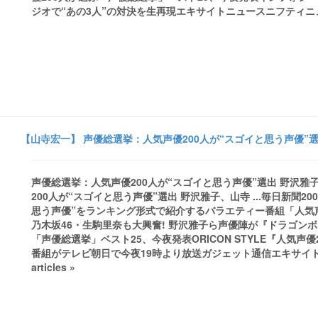
ジオで“あの3人”の対決を生再現エキサイトニュースニフティニュース -BIG
【山寺宏一】 声優総選挙：人気声優200人が“スゴイと思う声優”選出 
声優総選挙：人気声優200人が“スゴイと思う声優”選出 野沢雅子、
200人が“スゴイと思う声優”選出 野沢雅子、山寺 ...毎日新
思う声優”をランキング形式で紹介するバラエティー番組「人気声優2
乃木坂46・生駒里奈も大興奮! 野沢雅子ら声優陣が『ドラゴンボー
「声優総選挙」ベスト25、今夜発表ORICON STYLE『人気声優
番組がテレビ朝日で今夜19時より放送ガジェット通信エキサイトニュー
articles »