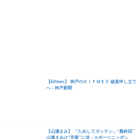
【kifmec】 神戸のＫＩＦＭＥＣ 破産申し立て
へ - 神戸新聞
【山瀬まみ】 「ためしてガッテン」“最終回”
山瀬まみは“卒業”に涙 - スポーツニッポン