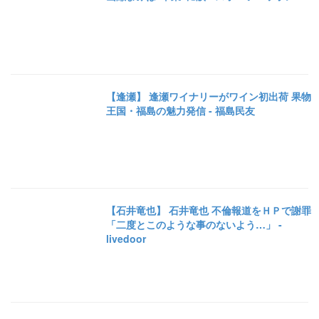
【逢瀬】 逢瀬ワイナリーがワイン初出荷 果物
王国・福島の魅力発信 - 福島民友
【石井竜也】 石井竜也 不倫報道をＨＰで謝罪
「二度とこのような事のないよう…」 -
livedoor