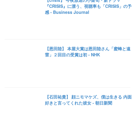
【crisis】 今夜放送の小栗旬・新ドラマ
『CRISIS』に漂う、視聴率も「CRISIS」の予
感 - Business Journal
【恩田陸】 本屋大賞は恩田陸さん「蜜蜂と遠
雷」２回目の受賞は初 - NHK
【石田祐貴】 顔ニモマケズ、僕は生きる 内面
好きと言ってくれた彼女 - 朝日新聞