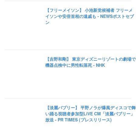
【フリーメイソン】 小池新党候補者 フリーメ
イソンや安倍首相の遠戚も - NEWSポストセブ
ン
【吉野和剛】 東京ディズニーリゾートの劇場で
機器点検中に男性転落死 - NHK
【淡麗バブリー】 平野ノラが爆風ディスコで舞
い踊る視聴者参加型LiVE CM「淡麗バブリー」
放送 - PR TIMES (プレスリリース)