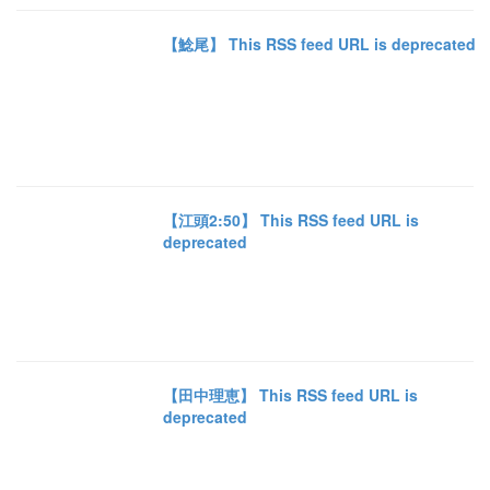
【鯰尾】 This RSS feed URL is deprecated
【江頭2:50】 This RSS feed URL is
deprecated
【田中理恵】 This RSS feed URL is
deprecated