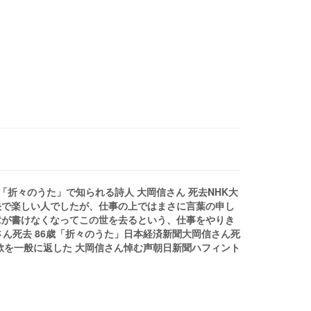
聞「折々のうた」で知られる詩人 大岡信さん 死去NHK大
快で楽しい人でしたが、仕事の上ではまさに言葉の申し
章が書けなくなってこの世を去るという、仕事をやりき
さん死去 86歳「折々のうた」日本経済新聞大岡信さん死
歌を一般に返した 大岡信さん悼む声朝日新聞ハフィント