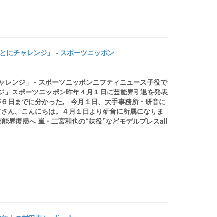
とにチャレンジ」 - スポーツニッポン
ャレンジ」 - スポーツニッポンニフティニュース子役で
ンジ」スポーツニッポン昨年４月１日に芸能界引退を発表
６日までに分かった。 今月１日、大手事務所・研音に
皆さん、こんにちは。４月１日より研音に所属になりま
芸能界復帰へ 嵐・二宮和也の“妹役”などモデルプレスall