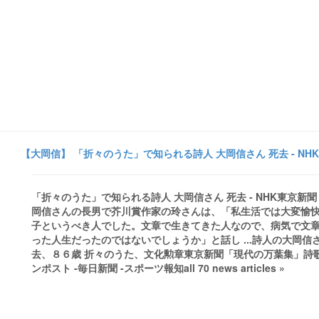
【大岡信】 「折々のうた」で知られる詩人 大岡信さん 死去 - NHK
「折々のうた」で知られる詩人 大岡信さん 死去 - NHK東京新
岡信さんの長男で芥川賞作家の玲さんは、「私生活では大変愉
子というべき人でした。文章で生きてきた人なので、病気で文
った人生だったのではないでしょうか」と話し ...詩人の大岡信
去、８６歳 折々のうた、文化勲章東京新聞「現代の万葉集」詩
ンポスト -毎日新聞 -スポーツ報知all 70 news articles »