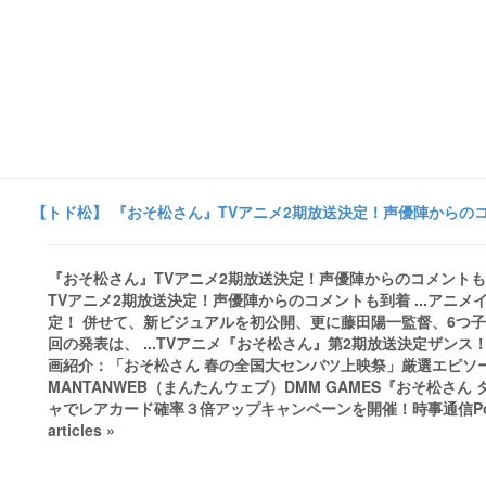
【トド松】 『おそ松さん』TVアニメ2期放送決定！声優陣からのコメン
『おそ松さん』TVアニメ2期放送決定！声優陣からのコメントも到着
TVアニメ2期放送決定！声優陣からのコメントも到着 ...アニ
定！ 併せて、新ビジュアルを初公開、更に藤田陽一監督、6つ
回の発表は、 ...TVアニメ『おそ松さん』第2期放送決定ザンス
画紹介：「おそ松さん 春の全国大センバツ上映祭」厳選エピソ
MANTANWEB（まんたんウェブ）DMM GAMES『おそ松
ャでレアカード確率３倍アップキャンペーンを開催！時事通信Pouch
articles »