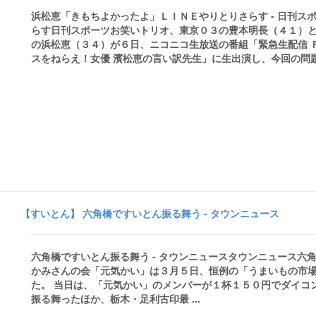
浜松恵「きもちよかったよ」ＬＩＮＥやりとりさらす - 日刊
らす日刊スポーツお笑いトリオ、東京０３の豊本明長（４１）
の浜松恵（３４）が６日、ニコニコ生放送の番組「緊急生配信 
スをねらえ！女優 濱松恵の言い訳先生」に生出演し、今回の問題に
【すいとん】 六角橋ですいとん振る舞う - タウンニュース
六角橋ですいとん振る舞う - タウンニュースタウンニュース
かみさんの会「元気かい」は３月５日、恒例の「うまいもの市
た。 当日は、「元気かい」のメンバーが１杯１５０円でダイコ
振る舞ったほか、栃木・足利古印最 ...