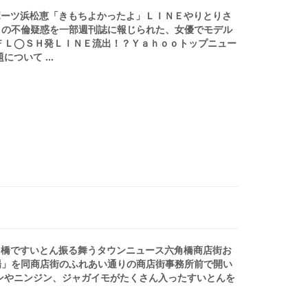
スポーツ浜松恵「きもちよかったよ」ＬＩＮＥやりとりさ
との不倫疑惑を一部週刊誌に報じられた、女優でモデル
ＦＬ◯ＳＨ発ＬＩＮＥ流出！？Ｙａｈｏｏトップニュー
ついて ...
六角橋ですいとん振る舞うタウンニュース六角橋商店街お
場」を同商店街のふれあい通りの商店街事務所前で開い
ンやニンジン、ジャガイモがたくさん入ったすいとんを