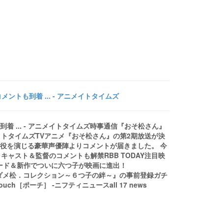
トも到着 ... - アニメイトタイムズ
 ... - アニメイトタイムズ時事通信『おそ松さん』
メイトタイムズTVアニメ『おそ松さん』の第2期放送が決
子役を演じる豪華声優陣よりコメントが届きました。 今
！キャスト＆監督のコメントも解禁RBB TODAY注目映
ード＆新作でついに六つ子が映画に進出！
さん ダメ松．コレクション～６つ子の絆～』の事前登録ガチ
［ポーチ］ -ニフティニュースall 17 news