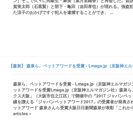
ン］そこで久々に同級生・麻美（葉月里緒奈）と再会した。昔
賀美太郎（石黒賢）と部下・亀田（迫田孝也）が現れる。強盗
た涼子のおかげですぐ犯人を逮捕することができ、 ...
【森泉】 森泉ら、ペットアワードを受賞 - Lmaga.jp（京阪神エ
森泉ら、ペットアワードを受賞 - Lmaga.jp（京阪神エルマガ
ットアワードを受賞Lmaga.jp（京阪神エルマガジン社）森泉ら、ペット
クス大阪」（大阪市住之江区）で開催中の『2017 ジャパンペ
績を讃える「ジャパンペットアワード2017」の受賞者が発表
ットアワード 森泉さんら受賞大阪日日新聞森泉が表彰「これからも動
articles »