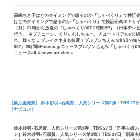
高嶋ちさ子はどのタイミングで怒るのか『しゃべくり』で検証企画 -
はどのタイミングで怒るのか『しゃべくり』で検証企画エキサイ
（月）21時から放送の『しゃべくり007 2時間SP』（日本テ
行う。 ネプチューン、くりぃむしちゅー、チュートリアルの3
れ、様々な ...ブレイクネタも披露！ブルゾンちえみ withB
007』2時間SPmusic.jpニュースブルゾンちえみ『しゃべくり
ニュースall 4 news articles »
【葉月里緒奈】 鈴木砂羽×石黒賢、人気シリーズ第3弾！TBS 27日「
［ナビコン］
鈴木砂羽×石黒賢、人気シリーズ第3弾！TBS 27日「刑事夫婦3」愛
ン］鈴木砂羽×石黒賢、人気シリーズ第3弾！TBS 27日「刑事夫