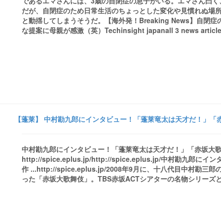
であるエマさんには、3歳の自閉症の息子がいる。エマさん曰く
だが、自閉症のため日常生活のちょっとした変化や見慣れぬ場
と動揺してしまうそうだ。【海外発！Breaking News】自
な提案に母親が感激（英）Techinsight japanall 3 news article
【蓬莱】 中村勘九郎にインタビュー！「蓬莱竜太は天才だ！」「赤坂大歌舞伎」新作 
中村勘九郎にインタビュー！「蓬莱竜太は天才だ！」「赤坂大歌舞伎」
http://spice.eplus.jp/http://spice.eplus.
作 ...http://spice.eplus.jp/2008年9月に、十八
った「赤坂大歌舞伎」。TBS赤坂ACTシアターの名物シリーズとも