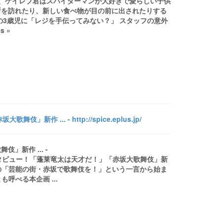
、ケイレブ君はスパイダーマンが大好きで愛らしい子供
所を訪れたり、新しい食べ物が目の前に出されたりする
閉症の3歳児に「レジを手伝ってみない？」 スタッフの意外
s »
... - http://spice.eplus.jp/
新作 ... -
jp/中村勘九郎にインタビュー！「蓬莱竜太は天才だ！」「赤坂大歌舞伎」新
代目中村勘三郎の「芸能の街・赤坂で歌舞伎を！」という一言から始ま
呼べる本企画 ...