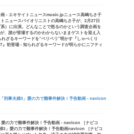
 エキサイトニュースmusic.jpニュース高嶋ちさ子
トニュースバイオリニストの高嶋ちさ子が、2月27日
レビ系）に出演。どんなことで怒るのかという調査企画を
組が、誰が登場するのかわからないままゲストを迎え入
の知られざるキーワードを“ペリペリ”明かす『しゃべくり
007』初登場 - 知られざるキーワードが明らかにニフティ
刑事夫婦3」愛の力で難事件解決！予告動画 - navicon
の力で難事件解決！予告動画 - navicon ［ナビコ
婦3」愛の力で難事件解決！予告動画navicon ［ナビコ