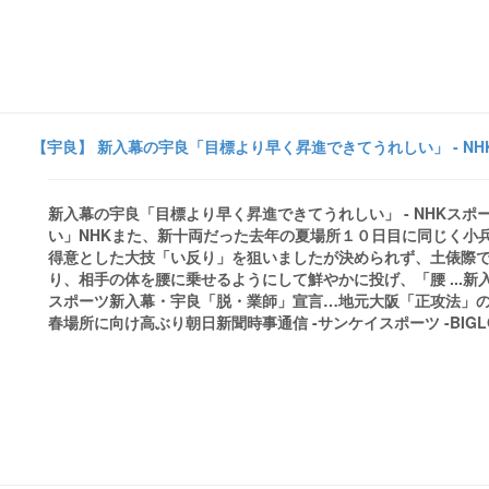
【宇良】 新入幕の宇良「目標より早く昇進できてうれしい」 - NH
新入幕の宇良「目標より早く昇進できてうれしい」 - NHKス
い」NHKまた、新十両だった去年の夏場所１０日目に同じく小
得意とした大技「い反り」を狙いましたが決められず、土俵際
り、相手の体を腰に乗せるようにして鮮やかに投げ、「腰 ...
スポーツ新入幕・宇良「脱・業師」宣言…地元大阪「正攻法」
春場所に向け高ぶり朝日新聞時事通信 -サンケイスポーツ -BIGLOBEニュー