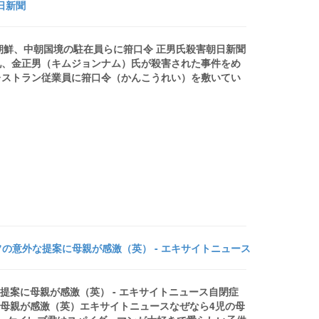
日新聞
北朝鮮、中朝国境の駐在員らに箝口令 正男氏殺害朝日新聞
兄、金正男（キムジョンナム）氏が殺害された事件をめ
レストラン従業員に箝口令（かんこうれい）を敷いてい
の意外な提案に母親が感激（英） - エキサイトニュース
提案に母親が感激（英） - エキサイトニュース自閉症
に母親が感激（英）エキサイトニュースなぜなら4児の母