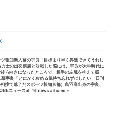
K
ポーツ報知新入幕の宇良「目標より早く昇進できてうれし
兵力士の出羽疾風と対戦した際には、宇良が大学時代に
で後ろ向きになったところで、相手の左腕を抱えて振
新入幕宇良「とにかく攻める気持ち忘れずにしたい」日刊
の相撲で魅了だスポーツ報知京都）鳥羽高出身の宇良、
スall 16 news articles »