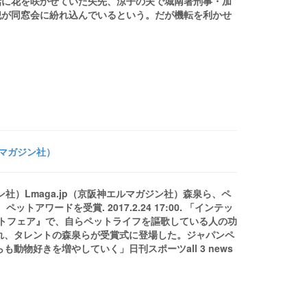
話に花を咲かせていた矢先、涼子の夫で城南署刑事・加
犯が同窓会に紛れ込んでいるという。だが機転を利かせ
ルマガジン社）
ジン社）Lmaga.jp（京阪神エルマガジン社）森泉ら、ペ
アワードを受賞. 2017.2.24 17:00. 「インテッ
ットフェア』で、自らペットライフを謳歌している人の功
され、タレントの森泉らが受賞式に登場した。ジャパンペ
物好きを増やしていく」日刊スポーツall 3 news