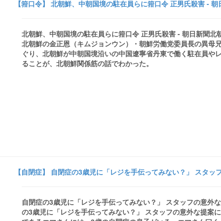
【箝口令】 北朝鮮、中朝国境の駐在員らに箝口令 正男氏殺害 - 朝
北朝鮮、中朝国境の駐在員らに箝口令 正男氏殺害 - 朝日新聞
北朝鮮の金正恩（キムジョンウン）・朝鮮労働党委員長の異母
ぐり、北朝鮮が中朝国境沿いの中国遼寧省丹東で働く駐在員や
ることが、北朝鮮関係筋の話でわかった。
【自閉症】 自閉症の3歳児に「レジを手伝ってみない？」 スタッフ
自閉症の3歳児に「レジを手伝ってみない？」 スタッフの意外な
の3歳児に「レジを手伝ってみない？」 スタッフの意外な提案