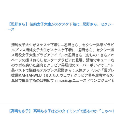
【忍野さら】 清純女子大生がスケスケ下着に...忍野さら、セクシ
ース
清純女子大生がスケスケ下着に...忍野さら、セクシー温泉グラビ
ルプレス清純女子大生がスケスケ下着に...忍野さら、セクシー
ス現役女子大生グラビアアイドルの忍野さら（おしの・さら／2
ページの撮りおろしセンターグラビアに登場。清楚でキュート
のツボを突いた趣向とグラビア界屈指のスーパーボディで ...
美バストで悩殺モデルプレス忍野さら：人気グラドルが「週プレ
披露MANTANWEB（まんたんウェブ）グラビア界を席巻する
風呂で撮影するのは初めて」music.jpニュースドワンゴジェイピーnews 
【高嶋ちさ子】 高嶋ちさ子はどのタイミングで怒るのか『しゃべく