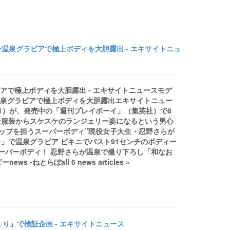
ー温泉グラビアで極上ボディを大胆露出 - エキサイトニュ
アで極上ボディを大胆露出 - エキサイトニュースモデ
温泉グラビアで極上ボディを大胆露出エキサイトニュー
1）が、発売中の「週刊プレイボーイ」（集英社）で8
な服装からスケスケのランジェリー姿になるという男心
“トップを担うスーパーボディ”現役女子大生・忍野さらが
」で温泉グラビア ビキニでバスト91センチのボディー
スーパーボディ！ 忍野さらが温泉で撮り下ろし「和なお
-ねとらぼall 6 news articles »
り』で検証企画 - エキサイトニュース