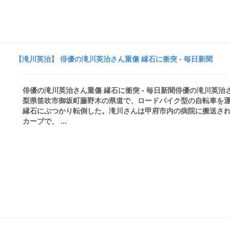
【滝川英治】 俳優の滝川英治さん重傷 縁石に衝突 - 毎日新聞
俳優の滝川英治さん重傷 縁石に衝突 - 毎日新聞俳優の滝川英
梨県笛吹市御坂町藤野木の県道で、ロードバイク型の自転車を
縁石にぶつかり転倒した。滝川さんは甲府市内の病院に搬送され
カーブで、 ...