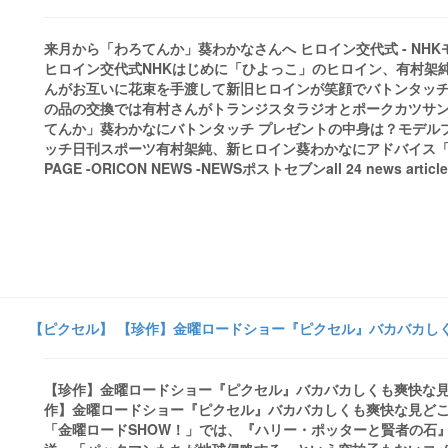
来月から「わろてんか」葵わかなさんへ ヒロイン交代式 - N
ヒロイン交代式NHKはじめに「ひよっこ」のヒロイン、有村架
んがお互いに花束を手渡して新旧ヒロインが笑顔でバトンタッチ
の品の交換では有村さんがトランジスタラジオとポークカツサンド
てんか」葵わかなにバトンタッチ プレゼントの中身は？モデル
ッチ日刊スポーツ有村架純、新ヒロイン葵わかなにアドバイス「
PAGE -ORICON NEWS -NEWSポストセブンall 24 news article
【ピクセル】 【珍作】金曜ロードショー『ピクセル』バカバカしくも爽
【珍作】金曜ロードショー『ピクセル』バカバカしくも爽快な見どころは
作】金曜ロードショー『ピクセル』バカバカしくも爽快な見どころは
「金曜ロードSHOW！」では、『ハリー・ポッターと賢者の石