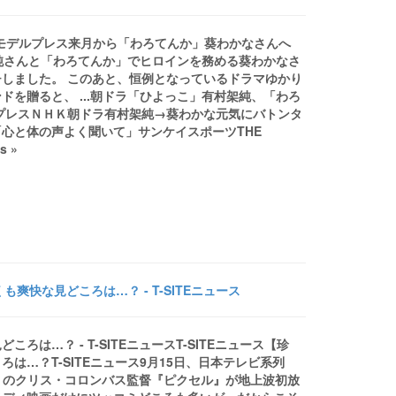
HKモデルプレス来月から「わろてんか」葵わかなさんへ
純さんと「わろてんか」でヒロインを務める葵わかなさ
しました。 このあと、恒例となっているドラマゆかり
を贈ると、 ...朝ドラ「ひよっこ」有村架純、「わろ
プレスＮＨＫ朝ドラ有村架純→葵わかな元気にバトンタ
心と体の声よく聞いて」サンケイスポーツTHE
s »
快な見どころは…？ - T-SITEニュース
…？ - T-SITEニュースT-SITEニュース【珍
…？T-SITEニュース9月15日、日本テレビ系列
』のクリス・コロンバス監督『ピクセル』が地上波初放