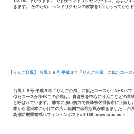
1/2.78に下がります。 ですがヘンドリクセン(中ボス、およ
きます。 そのため、ヘンドリクセンの攻撃を1回くらってから
【りんご台風】 台風１８号 平成３年「りんご台風」に似たコースか 
台風１８号 平成３年「りんご台風」に似たコースか - NHKハ
似たコースかNHKこの台風は、青森県を中心にりんごなどの果
と呼ばれています。 非常に強い勢力で長崎県佐世保市に上陸し
本から北日本にかけての広い範囲で猛烈な風が吹きました ...台
高潮に厳重警戒ハフィントンポストall 189 news articles »