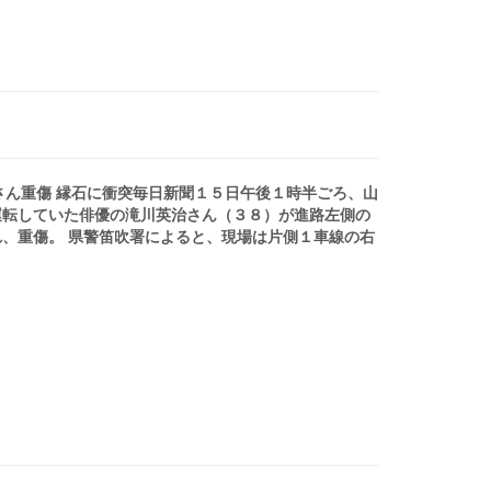
治さん重傷 縁石に衝突毎日新聞１５日午後１時半ごろ、山
運転していた俳優の滝川英治さん（３８）が進路左側の
、重傷。 県警笛吹署によると、現場は片側１車線の右