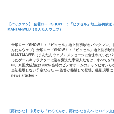
【パックマン】 金曜ロードSHOW！：「ピクセル」地上波初放送 
MANTANWEB（まんたんウェブ）
金曜ロードSHOW！：「ピクセル」地上波初放送 パックマン、ドン
んたんウェブ）金曜ロードSHOW！：「ピクセル」地上波初放
MANTANWEB（まんたんウェブ）メッセージに含まれていた
ったゲームキャラクターに姿を変えた宇宙人たちは、すべてを“
中、米国大統領は1982年当時のビデオゲームのチャンピオンらを
当初登場しない予定だった ― 監督が熱望して登場、撮影現場にリアル
news articles »
【葵わかな】 来月から「わろてんか」葵わかなさんへ ヒロイン交代式