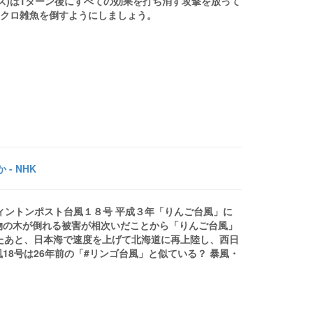
びボス)は1ターン後にすべての効果を打ち消す攻撃を放って
ドクロ雑魚を倒すようにしましょう。
- NHK
フィントンポスト台風１８号 平成３年「りんご台風」に
物の木が倒れる被害が相次いだことから「りんご台風」
たあと、日本海で速度を上げて北海道に再上陸し、西日
風18号は26年前の「#リンゴ台風」と似ている？ 暴風・