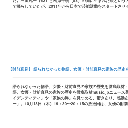
だ。石田純一（62）と松原千明（58）の間に生まれた娘とい
で暮らしていたが、2011年から日本で芸能活動をスタートさせる
【財前直見】 語られなかった物語、女優・財前直見の家族の歴史を徹底取
語られなかった物語、女優・財前直見の家族の歴史を徹底取材 - mus
語、女優・財前直見の家族の歴史を徹底取材music.jpニュ
イデンティティ」や「家族の絆」を見つめる、驚きあり、感動あ
ー」。10月13日（木）19：30〜20：15の放送回は、女優の財