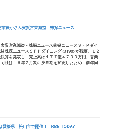
業費かさみ実質営業減益 - 株探ニュース
実質営業減益 - 株探ニュース株探ニュースＳＦＰダイ
株探ニュースＳＦＰダイニング<3198>が続落。１２
独決算を発表し、売上高は１７７億４７００万円、営業
。同社は１６年２月期に決算期を変更したため、前年同
媛県・松山市で開催！ - RBB TODAY