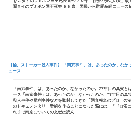
を ...タイのプミポン国王死去 即位７０年「社会の安定の要」
聞タイのプミポン国王死去 ８８歳、国民から敬愛産経ニュース毎日新聞 -ロイ
【桶川ストーカー殺人事件】 「南京事件」は、あったのか、なかっ
ュース
「南京事件」は、あったのか、なかったのか。77年目の真実とは
ース「南京事件」は、あったのか、なかったのか。77年目の真
殺人事件や足利事件などを取材してきた「調査報道のプロ」の清
のドキュメンタリー番組を作ることになった際には、「ドロ沼
れまで南京についての文献は読ん ...