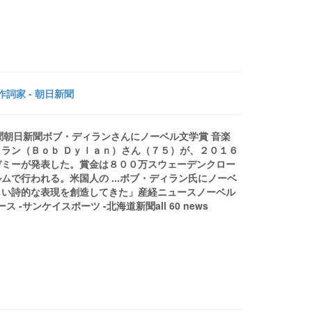
詞家 - 朝日新聞
新聞朝日新聞ボブ・ディランさんにノーベル文学賞 音楽
ラン（Ｂｏｂ Ｄｙｌａｎ）さん（７５）が、２０１６
デミーが発表した。賞金は８００万スウェーデンクロー
で行われる。米国人の ...ボブ・ディラン氏にノーベ
しい詩的な表現を創造してきた」産経ニュースノーベル
 -サンケイスポーツ -北海道新聞all 60 news