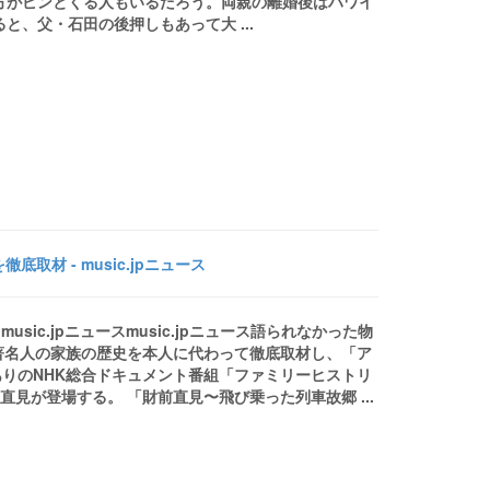
う方がピンとくる人もいるだろう。両親の離婚後はハワイ
と、父・石田の後押しもあって大 ...
材 - music.jpニュース
ic.jpニュースmusic.jpニュース語られなかった物
ース著名人の家族の歴史を本人に代わって徹底取材し、「ア
りのNHK総合ドキュメント番組「ファミリーヒストリ
前直見が登場する。 「財前直見〜飛び乗った列車故郷 ...