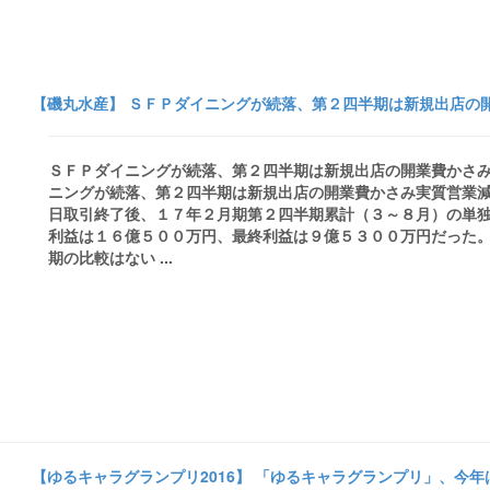
【磯丸水産】 ＳＦＰダイニングが続落、第２四半期は新規出店の開
ＳＦＰダイニングが続落、第２四半期は新規出店の開業費かさみ
ニングが続落、第２四半期は新規出店の開業費かさみ実質営業減益
日取引終了後、１７年２月期第２四半期累計（３～８月）の単
利益は１６億５００万円、最終利益は９億５３００万円だった
期の比較はない ...
【ゆるキャラグランプリ2016】 「ゆるキャラグランプリ」、今年は愛