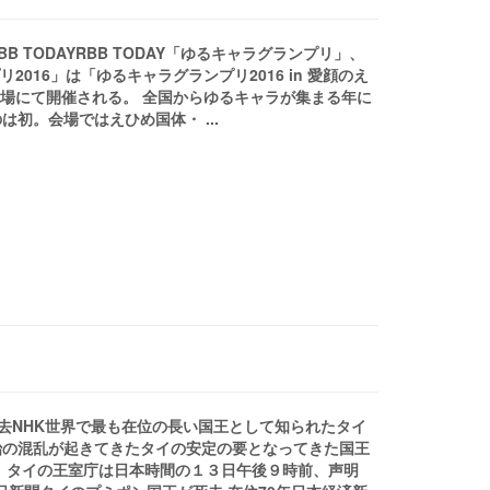
 TODAYRBB TODAY「ゆるキャラグランプリ」、
2016」は「ゆるキャラグランプリ2016 in 愛顔のえ
広場にて開催される。 全国からゆるキャラが集まる年に
初。会場ではえひめ国体・ ...
が死去NHK世界で最も在位の長い国王として知られたタイ
治の混乱が起きてきたタイの安定の要となってきた国王
 タイの王室庁は日本時間の１３日午後９時前、声明