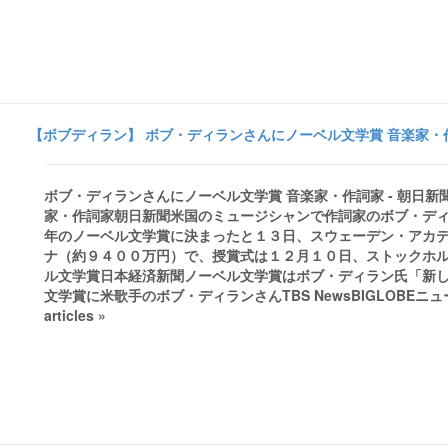
【ボブディラン】 ボブ・ディランさんにノーベル文学賞 音楽家・作
ボブ・ディランさんにノーベル文学賞 音楽家・作詞家 - 朝日
家・作詞家朝日新聞米国のミュージシャンで作詞家のボブ・ディ
年のノーベル文学賞に決まったと１３日、スウェーデン・アカ
ナ（約９４００万円）で、授賞式は１２月１０日、ストックホルム
ル文学賞日本経済新聞ノーベル文学賞はボブ・ディラン氏「新
文学賞に米歌手のボブ・ディランさんTBS NewsBIGLOBEニュース
articles »