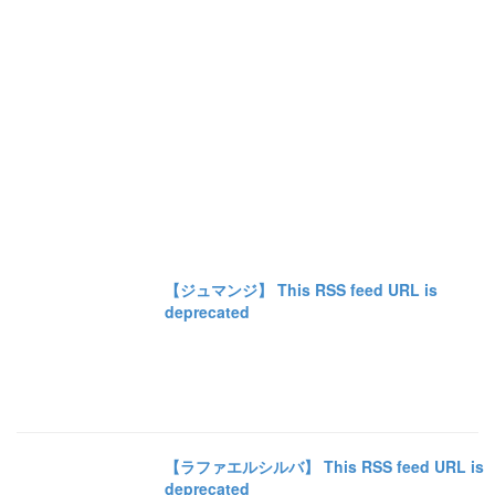
【ジュマンジ】 This RSS feed URL is
deprecated
【ラファエルシルバ】 This RSS feed URL is
deprecated