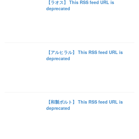
【ラオス】 This RSS feed URL is
deprecated
【アルヒラル】 This RSS feed URL is
deprecated
【和製ボルト】 This RSS feed URL is
deprecated