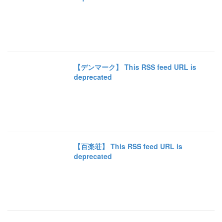
【デンマーク】 This RSS feed URL is
deprecated
【百楽荘】 This RSS feed URL is
deprecated