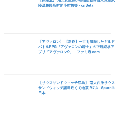
【武陵源】 湖北女生翻护栏拍照跌落百米悬崖武
陵源警民历时两小时救援 - cnBeta
【アヴァロン】 【新作】一世を風靡したギルド
バトルRPG『アヴァロンの騎士』の正統継承ア
プリ『アヴァロンΩ』 - ファミ通.com
【サウスサンドウィッチ諸島】 南大西洋サウス
サンドウィッチ諸島近くで地震 M7,3 - Sputnik
日本