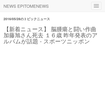
NEWS EPITOMENEWS
Toggl
navig
2016/05/28のトピックニュース
【新着ニュース】 脳腫瘍と闘い作曲
加藤旭さん死去 １６歳 昨年発表のア
ルバムが話題 - スポーツニッポン