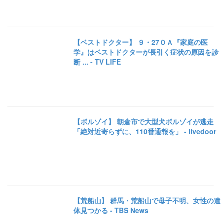
【ベストドクター】 ９・27ＯＡ『家庭の医
学』はベストドクターが長引く症状の原因を診
断 ... - TV LIFE
【ボルゾイ】 朝倉市で大型犬ボルゾイが逃走
「絶対近寄らずに、110番通報を」 - livedoor
【荒船山】 群馬・荒船山で母子不明、女性の遺
体見つかる - TBS News