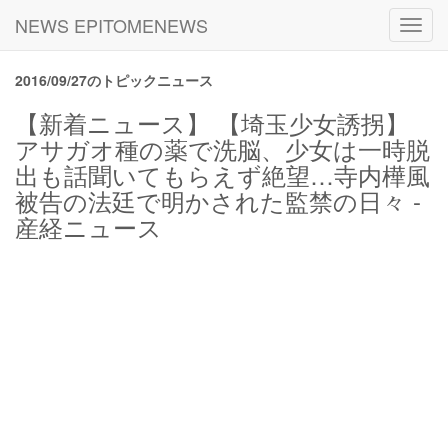
NEWS EPITOMENEWS
Toggl
navig
2016/09/27のトピックニュース
【新着ニュース】 【埼玉少女誘拐】
アサガオ種の薬で洗脳、少女は一時脱
出も話聞いてもらえず絶望…寺内樺風
被告の法廷で明かされた監禁の日々 -
産経ニュース