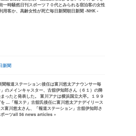
繁華街一時騒然日刊スポーツ７０代とみられる宿泊客の女性
用客か、高齢女性が死亡毎日新聞朝日新聞 -NHK -
日新聞
日新聞報道ステーション:後任は富川悠太アナウンサー毎
ン」のメインキャスター、古舘伊知郎さん（６１）の降
まったと発表した。 富川アナは横浜国立大卒。１９９
 ...「報ステ」古舘氏後任に富川悠太アナデイリース
ュース富川悠太さん、「報道ステーション」古舘伊知郎さ
56 news articles »