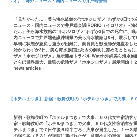
リオ） - 海外ニュース・国内ニュースで井戸端会議
「見たかった…」美ら海水族館の“ホホジロザメ”わずか3日での死亡に
ニュース・国内ニュースで井戸端会議IRORIO（イロリオ） -
た…」美ら海水族館の“ホホジロザメ”わずか3日での死亡に、嘆きの
内ニュースで井戸端会議沖縄県の美ら海水族館は8日、展示して
早朝に状態が急変し遊泳が困難に。飼育員と獣医師が処置をした
始からわずか3日。美ら海水族館は死因の解明に努めるとともに、
ザメ「ホホジロザメ」展示開始トラベル Watch沖縄美ら海水
とらぼ世界最大、最強の危険ザメ「ホホジロザメ」展示開始！ 2016
news articles »
【ホテルまつき】 新宿・歌舞伎町の「ホテルまつき」で火事、６０
新宿・歌舞伎町の「ホテルまつき」で火事、６０代女性宿泊客が
宿・歌舞伎町の「ホテルまつき」で火事、６０代女性宿泊客が
テルまつき」で７日午後６時半ごろ、火事が発生した。１〜３
の宿泊客（６３）が病院に運ばれたが、意識不明の重体。国内の