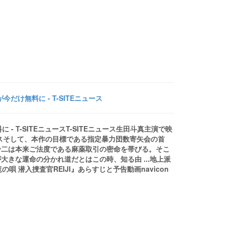
け無料に - T-SITEニュース
 T-SITEニュースT-SITEニュース生田斗真主演で映
ュースそして、本作の目標である指定暴力団数寄矢会の首
玲二は本来ご法度である麻薬取引の密命を帯びる。そこ
きな運命の分かれ道だとはこの時、知る由 ...地上派
 潜入捜査官REIJI』あらすじと予告動画navicon