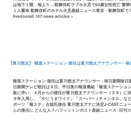
は地下１階、地上５ ...歌舞伎町ラブホ火災で63歳女性死亡 
１人重体 歌舞伎町のホテル火災産経ニュース東京・歌舞伎町で 利
livedoorall 107 news articles »
【富川悠太】 報道ステーション:後任は富川悠太アナウンサー - 毎
報道ステーション:後任は富川悠太アナウンサー - 毎日新聞毎
日新聞テレビ朝日は８日、平日夜の報道番組「報道ステーショ
板に伴い、４月からの後任が富川悠太アナウンサー（３９）に決
９年入局し、「やじうまワイド」「スーパーＪチャンネル」などを
ポーツ「報ステ」古舘氏後任 富川悠太アナに決定J-CASTニ
んの後任に どんな人？ハフィントンポスト産経ニュース -日刊スポーツall 