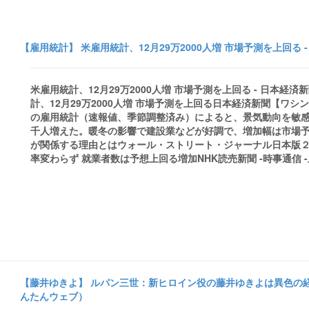
【雇用統計】 米雇用統計、12月29万2000人増 市場予測を上回る 
米雇用統計、12月29万2000人増 市場予測を上回る - 日本
計、12月29万2000人増 市場予測を上回る日本経済新聞【ワシ
の雇用統計（速報値、季節調整済み）によると、景気動向を敏感
千人増えた。暖冬の影響で建設業などが好調で、増加幅は市場予測（
が関係する理由とはウォール・ストリート・ジャーナル日本版２
率変わらず 就業者数は予想上回る増加NHK読売新聞 -時事通信 -上毛新聞ニ
【藤井ゆきよ】 ルパン三世：新ヒロイン役の藤井ゆきよは異色の経歴 
んたんウェブ）