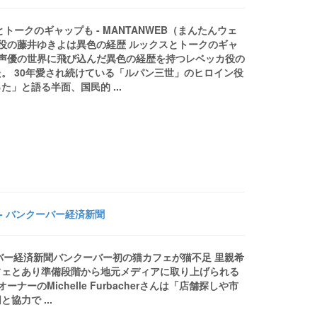
ークのギャップも - MANTANWEB（まんたんウェ
ン役の藤井ゆきよは異色の経歴 ルックスとトークのギャ
、声優の世界に飛び込んだ異色の経歴を持つレベッカ役の
。 30年愛され続けている「ルパン三世」のヒロイン役
」と語る半面、国民的 ...
- バンクーバー経済新聞
ーバー経済新聞バンクーバー初の猫カフェが猫不足 里親希
フェとあり準備段階から地元メディアに取り上げられる
のMichelle Furbacherさんは「店舗探しや市
力で ...