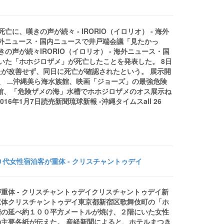
、嘆きの声が続々 - IRORIO（イロリオ） - 海外
 海外ニュース・国内ニュースで井戸端会議「見たかっ
声が続々IRORIO（イロリオ） - 海外ニュース・国
いた「ホホジロザメ」が死亡したことを発表した。 8日
が改善せず、同日に死亡が確認されたという。 展示開
 ...沖縄美ら海水族館、映画「ジョーズ」の最強危険
族館、「危険ザメの海」水槽でホホジロザメのオス展示ね
年1月7日読売新聞琉球新報 -沖縄タイムスall 26
代女性宿泊客が重体 - クリスチャントゥデイ
重体 - クリスチャントゥデイクリスチャントゥデイ新
重体クリスチャントゥデイ東京都新宿区歌舞伎町の「ホ
階の延べ約１００平方メートルが焼け、２階にいた女性
主要各紙が伝えた。 産経新聞によると、ホテルまつき