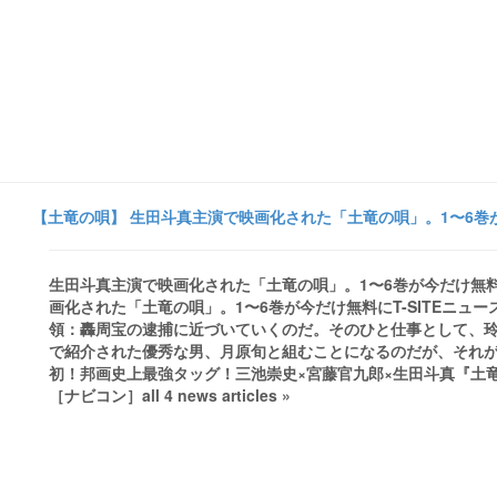
【土竜の唄】 生田斗真主演で映画化された「土竜の唄」。1〜6巻が今だ
生田斗真主演で映画化された「土竜の唄」。1〜6巻が今だけ無料に -
画化された「土竜の唄」。1〜6巻が今だけ無料にT-SITEニ
領：轟周宝の逮捕に近づいていくのだ。そのひと仕事として、
で紹介された優秀な男、月原旬と組むことになるのだが、それが大
初！邦画史上最強タッグ！三池崇史×宮藤官九郎×生田斗真『土竜の唄
［ナビコン］all 4 news articles »