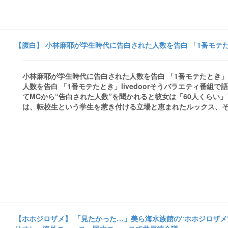
【腹白】 小林麻耶が学生時代に告白された人数を告白 「1番モテたとき」 
小林麻耶が学生時代に告白された人数を告白 「1番モテたとき」 - l
人数を告白 「1番モテたとき」livedoorそうバラエティ番
てMCから“告白された人数”を聞かれると彼女は「60人くらい
は、転校生という学生を惹き付ける立場と恵まれたルックス、そし
【ホホジロザメ】 「見たかった…」美ら海水族館の“ホホジロザメ”わ