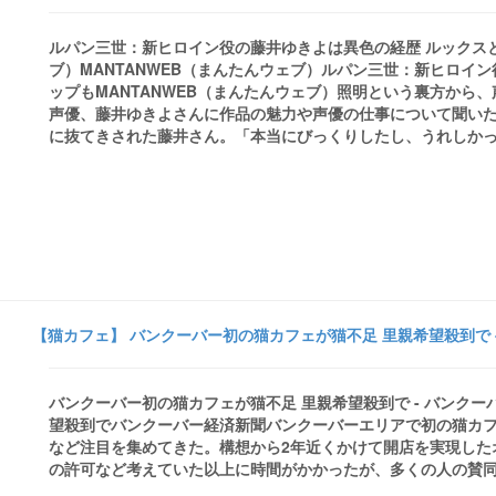
ルパン三世：新ヒロイン役の藤井ゆきよは異色の経歴 ルックスとト
ブ）MANTANWEB（まんたんウェブ）ルパン三世：新ヒロイ
ップもMANTANWEB（まんたんウェブ）照明という裏方から
声優、藤井ゆきよさんに作品の魅力や声優の仕事について聞いた
に抜てきされた藤井さん。「本当にびっくりしたし、うれしかった
【猫カフェ】 バンクーバー初の猫カフェが猫不足 里親希望殺到で 
バンクーバー初の猫カフェが猫不足 里親希望殺到で - バンク
望殺到でバンクーバー経済新聞バンクーバーエリアで初の猫カ
など注目を集めてきた。構想から2年近くかけて開店を実現したオーナー
の許可など考えていた以上に時間がかかったが、多くの人の賛同と協