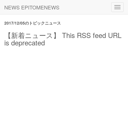
NEWS EPITOMENEWS
Toggl
navig
2017/12/05のトピックニュース
【新着ニュース】 This RSS feed URL
is deprecated