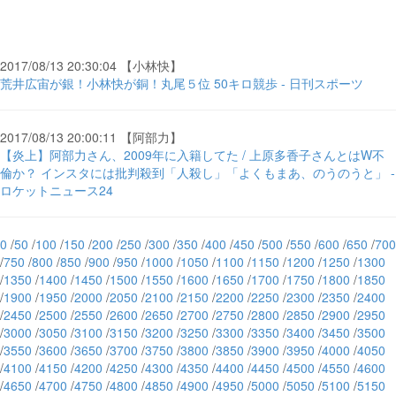
2017/08/13 20:30:04 【小林快】
荒井広宙が銀！小林快が銅！丸尾５位 50キロ競歩 - 日刊スポーツ
2017/08/13 20:00:11 【阿部力】
【炎上】阿部力さん、2009年に入籍してた / 上原多香子さんとはW不
倫か？ インスタには批判殺到「人殺し」「よくもまあ、のうのうと」 -
ロケットニュース24
0
/
50
/
100
/
150
/
200
/
250
/
300
/
350
/
400
/
450
/
500
/
550
/
600
/
650
/
700
/
750
/
800
/
850
/
900
/
950
/
1000
/
1050
/
1100
/
1150
/
1200
/
1250
/
1300
/
1350
/
1400
/
1450
/
1500
/
1550
/
1600
/
1650
/
1700
/
1750
/
1800
/
1850
/
1900
/
1950
/
2000
/
2050
/
2100
/
2150
/
2200
/
2250
/
2300
/
2350
/
2400
/
2450
/
2500
/
2550
/
2600
/
2650
/
2700
/
2750
/
2800
/
2850
/
2900
/
2950
/
3000
/
3050
/
3100
/
3150
/
3200
/
3250
/
3300
/
3350
/
3400
/
3450
/
3500
/
3550
/
3600
/
3650
/
3700
/
3750
/
3800
/
3850
/
3900
/
3950
/
4000
/
4050
/
4100
/
4150
/
4200
/
4250
/
4300
/
4350
/
4400
/
4450
/
4500
/
4550
/
4600
/
4650
/
4700
/
4750
/
4800
/
4850
/
4900
/
4950
/
5000
/
5050
/
5100
/
5150