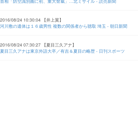
首相「防空識別圏に初、重大脅威」…北ミサイル - 読売新聞
2016/08/24 10:30:04 【井上翼】
河川敷の遺体は１６歳男性 複数の関係者から聴取 埼玉 - 朝日新聞
2016/08/24 07:30:27 【夏目三久アナ】
夏目三久アナは東京外語大卒／有吉＆夏目の略歴 - 日刊スポーツ