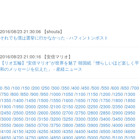
2016/08/23 21:30:06 【shouta】
それでも僕は選挙に行かなかった - ハフィントンポスト
2016/08/23 21:00:16 【安倍マリオ】
【リオ五輪】“安倍マリオ”が世界を魅了 韓国紙「憎らしいほど楽しく平
和のメッセージを伝えた」 - 産経ニュース
0
/
50
/
100
/
150
/
200
/
250
/
300
/
350
/
400
/
450
/
500
/
550
/
600
/
650
/
700
/
750
/
800
/
850
/
900
/
950
/
1000
/
1050
/
1100
/
1150
/
1200
/
1250
/
1300
/
1350
/
1400
/
1450
/
1500
/
1550
/
1600
/
1650
/
1700
/
1750
/
1800
/
1850
/
1900
/
1950
/
2000
/
2050
/
2100
/
2150
/
2200
/
2250
/
2300
/
2350
/
2400
/
2450
/
2500
/
2550
/
2600
/
2650
/
2700
/
2750
/
2800
/
2850
/
2900
/
2950
/
3000
/
3050
/
3100
/
3150
/
3200
/
3250
/
3300
/
3350
/
3400
/
3450
/
3500
/
3550
/
3600
/
3650
/
3700
/
3750
/
3800
/
3850
/
3900
/
3950
/
4000
/
4050
/
4100
/
4150
/
4200
/
4250
/
4300
/
4350
/
4400
/
4450
/
4500
/
4550
/
4600
/
4650
/
4700
/
4750
/
4800
/
4850
/
4900
/
4950
/
5000
/
5050
/
5100
/
5150