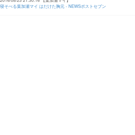
2016/08/23 21:30:16 【葉加瀬マイ】
寝そべる葉加瀬マイ はだけた胸元 - NEWSポストセブン