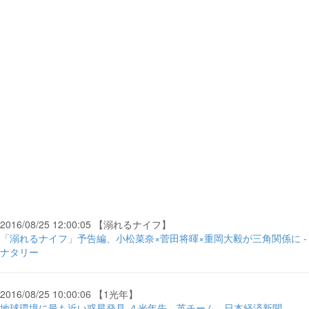
2016/08/25 12:00:05 【溺れるナイフ】
「溺れるナイフ」予告編、小松菜奈×菅田将暉×重岡大毅が三角関係に -
ナタリー
2016/08/25 10:00:06 【1光年】
地球環境に最も近い惑星発見 ４光年先、英チーム - 日本経済新聞