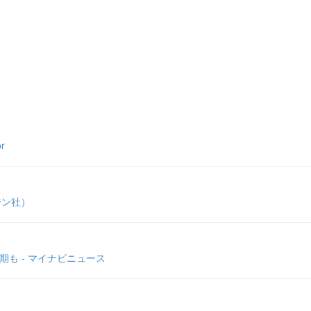
r
ジン社）
も - マイナビニュース