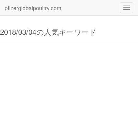
pfizerglobalpoultry.com
Toggl
navig
2018/03/04の人気キーワード