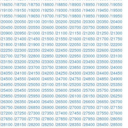
/
18650
/
18700
/
18750
/
18800
/
18850
/
18900
/
18950
/
19000
/
19050
/
19100
/
19150
/
19200
/
19250
/
19300
/
19350
/
19400
/
19450
/
19500
/
19550
/
19600
/
19650
/
19700
/
19750
/
19800
/
19850
/
19900
/
19950
/
20000
/
20050
/
20100
/
20150
/
20200
/
20250
/
20300
/
20350
/
20400
/
20450
/
20500
/
20550
/
20600
/
20650
/
20700
/
20750
/
20800
/
20850
/
20900
/
20950
/
21000
/
21050
/
21100
/
21150
/
21200
/
21250
/
21300
/
21350
/
21400
/
21450
/
21500
/
21550
/
21600
/
21650
/
21700
/
21750
/
21800
/
21850
/
21900
/
21950
/
22000
/
22050
/
22100
/
22150
/
22200
/
22250
/
22300
/
22350
/
22400
/
22450
/
22500
/
22550
/
22600
/
22650
/
22700
/
22750
/
22800
/
22850
/
22900
/
22950
/
23000
/
23050
/
23100
/
23150
/
23200
/
23250
/
23300
/
23350
/
23400
/
23450
/
23500
/
23550
/
23600
/
23650
/
23700
/
23750
/
23800
/
23850
/
23900
/
23950
/
24000
/
24050
/
24100
/
24150
/
24200
/
24250
/
24300
/
24350
/
24400
/
24450
/
24500
/
24550
/
24600
/
24650
/
24700
/
24750
/
24800
/
24850
/
24900
/
24950
/
25000
/
25050
/
25100
/
25150
/
25200
/
25250
/
25300
/
25350
/
25400
/
25450
/
25500
/
25550
/
25600
/
25650
/
25700
/
25750
/
25800
/
25850
/
25900
/
25950
/
26000
/
26050
/
26100
/
26150
/
26200
/
26250
/
26300
/
26350
/
26400
/
26450
/
26500
/
26550
/
26600
/
26650
/
26700
/
26750
/
26800
/
26850
/
26900
/
26950
/
27000
/
27050
/
27100
/
27150
/
27200
/
27250
/
27300
/
27350
/
27400
/
27450
/
27500
/
27550
/
27600
/
27650
/
27700
/
27750
/
27800
/
27850
/
27900
/
27950
/
28000
/
28050
/
28100
/
28150
/
28200
/
28250
/
28300
/
28350
/
28400
/
28450
/
28500