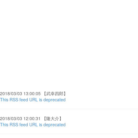
2018/03/03 13:00:05 【武幸四郎】
This RSS feed URL is deprecated
2018/03/03 12:00:31 【隆大介】
This RSS feed URL is deprecated