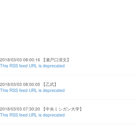
2018/03/03 08:00:16 【瀬戸口清文】
This RSS feed URL is deprecated
2018/03/03 08:00:05 【乙武】
This RSS feed URL is deprecated
2018/03/03 07:30:20 【中央ミシガン大学】
This RSS feed URL is deprecated