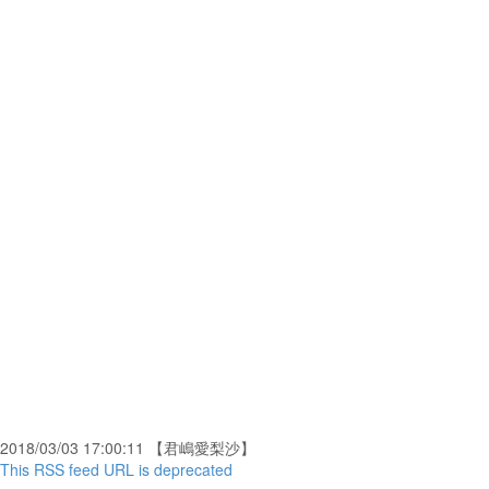
2018/03/03 17:00:11 【君嶋愛梨沙】
This RSS feed URL is deprecated