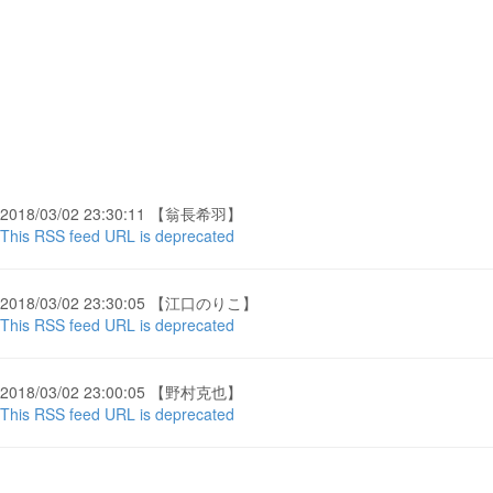
2018/03/02 23:30:11 【翁長希羽】
This RSS feed URL is deprecated
2018/03/02 23:30:05 【江口のりこ】
This RSS feed URL is deprecated
2018/03/02 23:00:05 【野村克也】
This RSS feed URL is deprecated