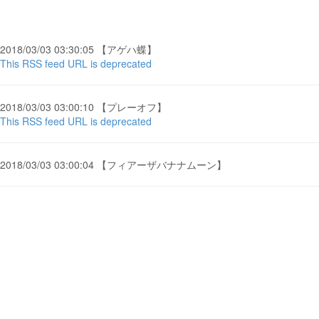
2018/03/03 03:30:05 【アゲハ蝶】
This RSS feed URL is deprecated
2018/03/03 03:00:10 【プレーオフ】
This RSS feed URL is deprecated
2018/03/03 03:00:04 【フィアーザバナナムーン】