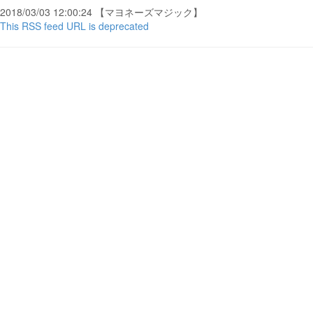
2018/03/03 12:00:24 【マヨネーズマジック】
This RSS feed URL is deprecated