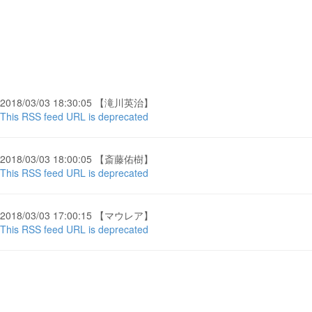
2018/03/03 18:30:05 【滝川英治】
This RSS feed URL is deprecated
2018/03/03 18:00:05 【斎藤佑樹】
This RSS feed URL is deprecated
2018/03/03 17:00:15 【マウレア】
This RSS feed URL is deprecated