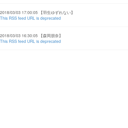
2018/03/03 17:00:05 【羽生ゆずれない】
This RSS feed URL is deprecated
2018/03/03 16:30:05 【森岡朋奈】
This RSS feed URL is deprecated