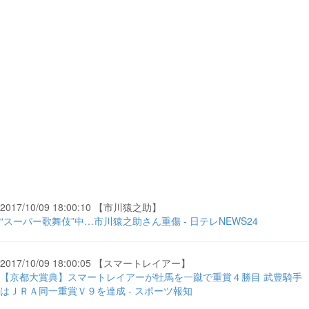
2017/10/09 18:00:10 【市川猿之助】
“スーパー歌舞伎”中…市川猿之助さん重傷 - 日テレNEWS24
2017/10/09 18:00:05 【スマートレイアー】
【京都大賞典】スマートレイアーが牡馬を一蹴で重賞４勝目 武豊騎手
はＪＲＡ同一重賞Ｖ９を達成 - スポーツ報知