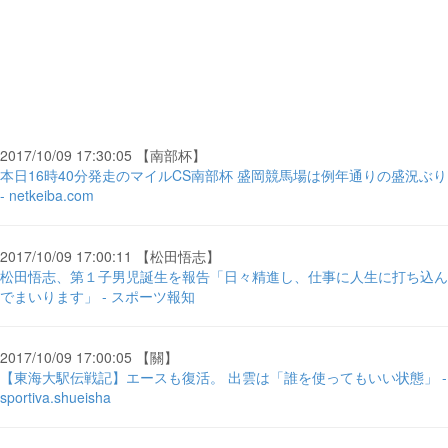
2017/10/09 17:30:05 【南部杯】
本日16時40分発走のマイルCS南部杯 盛岡競馬場は例年通りの盛況ぶり
- netkeiba.com
2017/10/09 17:00:11 【松田悟志】
松田悟志、第１子男児誕生を報告「日々精進し、仕事に人生に打ち込ん
でまいります」 - スポーツ報知
2017/10/09 17:00:05 【關】
【東海大駅伝戦記】エースも復活。 出雲は「誰を使ってもいい状態」 -
sportiva.shueisha