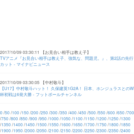
2017/10/09 03:30:11 【お見合い相手は教え子】
TVアニメ『お見合い相手は教え子、強気な、問題児。』、第2話の先行
カット - マイナビニュース
2017/10/09 03:30:05 【中村敬斗】
【U17】中村敬斗ハット！ 久保建英1G2A！ 日本、ホンジュラスとのW
杯初戦は6発大勝 - フットボールチャンネル
0
/
50
/
100
/
150
/
200
/
250
/
300
/
350
/
400
/
450
/
500
/
550
/
600
/
650
/
700
/
750
/
800
/
850
/
900
/
950
/
1000
/
1050
/
1100
/
1150
/
1200
/
1250
/
1300
/
1350
/
1400
/
1450
/
1500
/
1550
/
1600
/
1650
/
1700
/
1750
/
1800
/
1850
/
1900
/
1950
/
2000
/
2050
/
2100
/
2150
/
2200
/
2250
/
2300
/
2350
/
2400