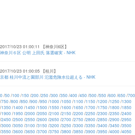
2017/10/23 01:00:11 【神奈川6区】
神奈川６区 公明 上田氏 落選確実 - NHK
2017/10/23 01:00:05 【桂川】
京都 桂川中流と園部川 氾濫危険水位超える - NHK
0
/
50
/
100
/
150
/
200
/
250
/
300
/
350
/
400
/
450
/
500
/
550
/
600
/
650
/
700
/
750
/
800
/
850
/
900
/
950
/
1000
/
1050
/
1100
/
1150
/
1200
/
1250
/
1300
/
1350
/
1400
/
1450
/
1500
/
1550
/
1600
/
1650
/
1700
/
1750
/
1800
/
1850
/
1900
/
1950
/
2000
/
2050
/
2100
/
2150
/
2200
/
2250
/
2300
/
2350
/
2400
/
2450
/
2500
/
2550
/
2600
/
2650
/
2700
/
2750
/
2800
/
2850
/
2900
/
2950
/
3000
/
3050
/
3100
/
3150
/
3200
/
3250
/
3300
/
3350
/
3400
/
3450
/
3500
/
3550
/
3600
/
3650
/
3700
/
3750
/
3800
/
3850
/
3900
/
3950
/
4000
/
4050