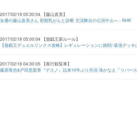
2017/02/18 05:30:04 【藤山直美】
女優の藤山直美さん 初期乳がんと診断 主演舞台の公演中止へ - NHK
2017/02/18 05:00:04 【遊戯王新ルール】
【遊戯王デュエルリンクス攻略】レギュレーションに挑戦! 最強デッキは ？ 
2017/02/18 04:30:05 【夜行観覧車】
藤原竜也&戸田恵梨香『デスノ』以来10年ぶり共演 湊かなえ『リバース』連ド