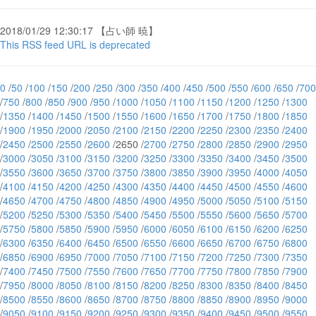
2018/01/29 12:30:17 【占い師 暁】
This RSS feed URL is deprecated
0
/
50
/
100
/
150
/
200
/
250
/
300
/
350
/
400
/
450
/
500
/
550
/
600
/
650
/
700
/
750
/
800
/
850
/
900
/
950
/
1000
/
1050
/
1100
/
1150
/
1200
/
1250
/
1300
/
1350
/
1400
/
1450
/
1500
/
1550
/
1600
/
1650
/
1700
/
1750
/
1800
/
1850
/
1900
/
1950
/
2000
/
2050
/
2100
/
2150
/
2200
/
2250
/
2300
/
2350
/
2400
/
2450
/
2500
/
2550
/
2600
/2650 /
2700
/
2750
/
2800
/
2850
/
2900
/
2950
/
3000
/
3050
/
3100
/
3150
/
3200
/
3250
/
3300
/
3350
/
3400
/
3450
/
3500
/
3550
/
3600
/
3650
/
3700
/
3750
/
3800
/
3850
/
3900
/
3950
/
4000
/
4050
/
4100
/
4150
/
4200
/
4250
/
4300
/
4350
/
4400
/
4450
/
4500
/
4550
/
4600
/
4650
/
4700
/
4750
/
4800
/
4850
/
4900
/
4950
/
5000
/
5050
/
5100
/
5150
/
5200
/
5250
/
5300
/
5350
/
5400
/
5450
/
5500
/
5550
/
5600
/
5650
/
5700
/
5750
/
5800
/
5850
/
5900
/
5950
/
6000
/
6050
/
6100
/
6150
/
6200
/
6250
/
6300
/
6350
/
6400
/
6450
/
6500
/
6550
/
6600
/
6650
/
6700
/
6750
/
6800
/
6850
/
6900
/
6950
/
7000
/
7050
/
7100
/
7150
/
7200
/
7250
/
7300
/
7350
/
7400
/
7450
/
7500
/
7550
/
7600
/
7650
/
7700
/
7750
/
7800
/
7850
/
7900
/
7950
/
8000
/
8050
/
8100
/
8150
/
8200
/
8250
/
8300
/
8350
/
8400
/
8450
/
8500
/
8550
/
8600
/
8650
/
8700
/
8750
/
8800
/
8850
/
8900
/
8950
/
9000
/
9050
/
9100
/
9150
/
9200
/
9250
/
9300
/
9350
/
9400
/
9450
/
9500
/
9550