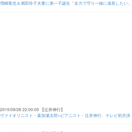
増嶋竜也＆潮田玲子夫妻に第一子誕生「全力で守り一緒に成長したい」 - S
2015/09/28 22:00:05 【辻井伸行】
ヴァイオリニスト・葉加瀬太郎×ピアニスト・辻井伸行、テレビ初共演 - OR