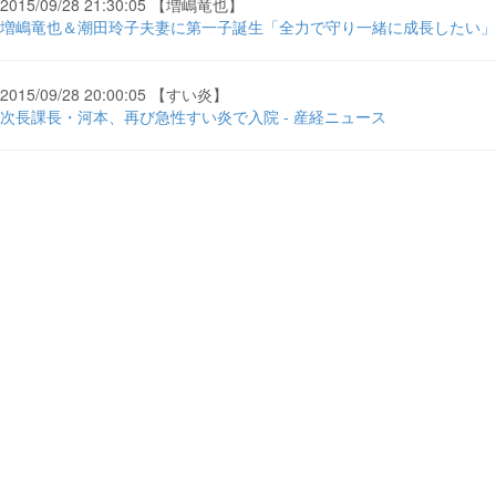
2015/09/28 21:30:05 【増嶋竜也】
増嶋竜也＆潮田玲子夫妻に第一子誕生「全力で守り一緒に成長したい」 - S
2015/09/28 20:00:05 【すい炎】
次長課長・河本、再び急性すい炎で入院 - 産経ニュース