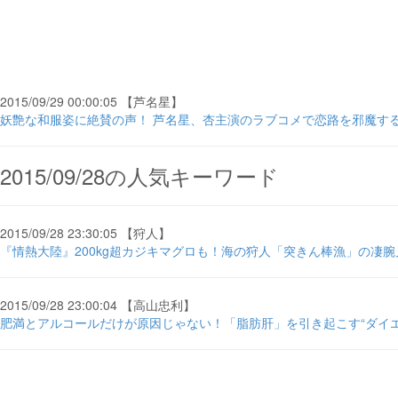
2015/09/29 00:00:05 【芦名星】
妖艶な和服姿に絶賛の声！ 芦名星、杏主演のラブコメで恋路を邪魔するセク
2015/09/28の人気キーワード
2015/09/28 23:30:05 【狩人】
『情熱大陸』200kg超カジキマグロも！海の狩人「突きん棒漁」の凄腕兄弟
2015/09/28 23:00:04 【高山忠利】
肥満とアルコールだけが原因じゃない！「脂肪肝」を引き起こす“ダイエ