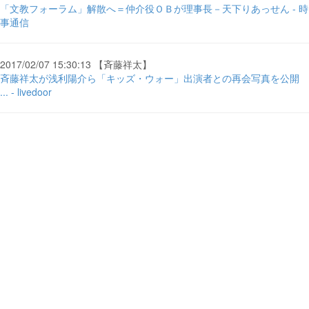
「文教フォーラム」解散へ＝仲介役ＯＢが理事長－天下りあっせん - 時
事通信
2017/02/07 15:30:13 【斉藤祥太】
斉藤祥太が浅利陽介ら「キッズ・ウォー」出演者との再会写真を公開
... - livedoor