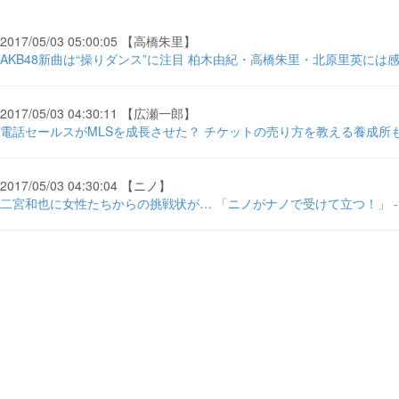
2017/05/03 05:00:05 【高橋朱里】
AKB48新曲は“操りダンス”に注目 柏木由紀・高橋朱里・北原里英には感
2017/05/03 04:30:11 【広瀬一郎】
電話セールスがMLSを成長させた？ チケットの売り方を教える養成所も。 - 
2017/05/03 04:30:04 【ニノ】
二宮和也に女性たちからの挑戦状が… 「ニノがナノで受けて立つ！」 -