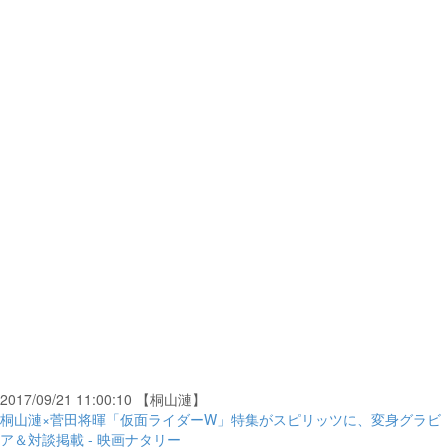
2017/09/21 11:00:10 【桐山漣】
桐山漣×菅田将暉「仮面ライダーW」特集がスピリッツに、変身グラビ
ア＆対談掲載 - 映画ナタリー