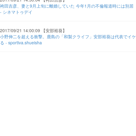
袴田吉彦、妻と9月上旬に離婚していた 今年1月の不倫報道時には別居
- シネマトゥデイ
2017/09/21 14:00:09 【安部裕葵】
小野伸二を超える衝撃。鹿島の「和製クライフ」安部裕葵は代表でイケ
る - sportiva.shueisha