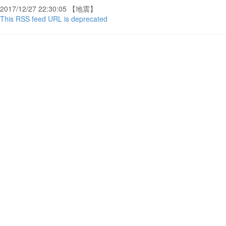
2017/12/27 22:30:05 【地震】
This RSS feed URL is deprecated