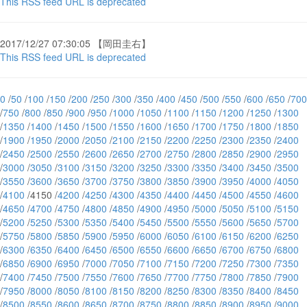
This RSS feed URL is deprecated
2017/12/27 07:30:05 【岡田圭右】
This RSS feed URL is deprecated
0
/
50
/
100
/
150
/
200
/
250
/
300
/
350
/
400
/
450
/
500
/
550
/
600
/
650
/
700
/
750
/
800
/
850
/
900
/
950
/
1000
/
1050
/
1100
/
1150
/
1200
/
1250
/
1300
/
1350
/
1400
/
1450
/
1500
/
1550
/
1600
/
1650
/
1700
/
1750
/
1800
/
1850
/
1900
/
1950
/
2000
/
2050
/
2100
/
2150
/
2200
/
2250
/
2300
/
2350
/
2400
/
2450
/
2500
/
2550
/
2600
/
2650
/
2700
/
2750
/
2800
/
2850
/
2900
/
2950
/
3000
/
3050
/
3100
/
3150
/
3200
/
3250
/
3300
/
3350
/
3400
/
3450
/
3500
/
3550
/
3600
/
3650
/
3700
/
3750
/
3800
/
3850
/
3900
/
3950
/
4000
/
4050
/
4100
/4150 /
4200
/
4250
/
4300
/
4350
/
4400
/
4450
/
4500
/
4550
/
4600
/
4650
/
4700
/
4750
/
4800
/
4850
/
4900
/
4950
/
5000
/
5050
/
5100
/
5150
/
5200
/
5250
/
5300
/
5350
/
5400
/
5450
/
5500
/
5550
/
5600
/
5650
/
5700
/
5750
/
5800
/
5850
/
5900
/
5950
/
6000
/
6050
/
6100
/
6150
/
6200
/
6250
/
6300
/
6350
/
6400
/
6450
/
6500
/
6550
/
6600
/
6650
/
6700
/
6750
/
6800
/
6850
/
6900
/
6950
/
7000
/
7050
/
7100
/
7150
/
7200
/
7250
/
7300
/
7350
/
7400
/
7450
/
7500
/
7550
/
7600
/
7650
/
7700
/
7750
/
7800
/
7850
/
7900
/
7950
/
8000
/
8050
/
8100
/
8150
/
8200
/
8250
/
8300
/
8350
/
8400
/
8450
/
8500
/
8550
/
8600
/
8650
/
8700
/
8750
/
8800
/
8850
/
8900
/
8950
/
9000