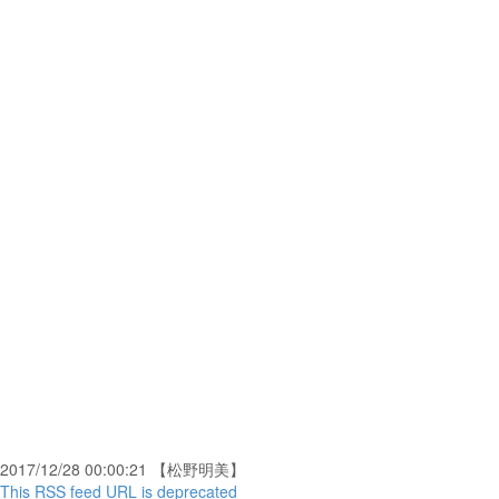
2017/12/28 00:00:21 【松野明美】
This RSS feed URL is deprecated