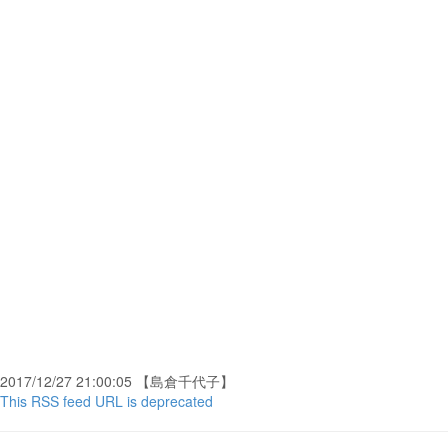
2017/12/27 21:00:05 【島倉千代子】
This RSS feed URL is deprecated