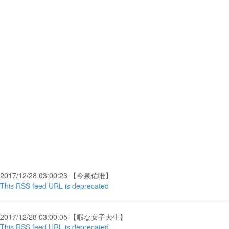
2017/12/28 03:00:23 【今泉佑唯】
This RSS feed URL is deprecated
2017/12/28 03:00:05 【暇な女子大生】
This RSS feed URL is deprecated