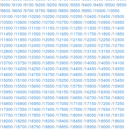
/
9050
/
9100
/
9150
/
9200
/
9250
/
9300
/
9350
/
9400
/
9450
/
9500
/
9550
/
9600
/
9650
/
9700
/
9750
/
9800
/
9850
/
9900
/
9950
/
10000
/
10050
/
10100
/
10150
/
10200
/
10250
/
10300
/
10350
/
10400
/
10450
/
10500
/
10550
/
10600
/
10650
/
10700
/
10750
/
10800
/
10850
/
10900
/
10950
/
11000
/
11050
/
11100
/
11150
/
11200
/
11250
/
11300
/
11350
/
11400
/
11450
/
11500
/
11550
/
11600
/
11650
/
11700
/
11750
/
11800
/
11850
/
11900
/
11950
/
12000
/
12050
/
12100
/
12150
/
12200
/
12250
/
12300
/
12350
/
12400
/
12450
/
12500
/
12550
/
12600
/
12650
/
12700
/
12750
/
12800
/
12850
/
12900
/
12950
/
13000
/
13050
/
13100
/
13150
/
13200
/
13250
/
13300
/
13350
/
13400
/
13450
/
13500
/
13550
/
13600
/
13650
/
13700
/
13750
/
13800
/
13850
/
13900
/
13950
/
14000
/
14050
/
14100
/
14150
/
14200
/
14250
/
14300
/
14350
/
14400
/
14450
/
14500
/
14550
/
14600
/
14650
/
14700
/
14750
/
14800
/
14850
/
14900
/
14950
/
15000
/
15050
/
15100
/
15150
/
15200
/
15250
/
15300
/
15350
/
15400
/
15450
/
15500
/
15550
/
15600
/
15650
/
15700
/
15750
/
15800
/
15850
/
15900
/
15950
/
16000
/
16050
/
16100
/
16150
/
16200
/
16250
/
16300
/
16350
/
16400
/
16450
/
16500
/
16550
/
16600
/
16650
/
16700
/
16750
/
16800
/
16850
/
16900
/
16950
/
17000
/
17050
/
17100
/
17150
/
17200
/
17250
/
17300
/
17350
/
17400
/
17450
/
17500
/
17550
/
17600
/
17650
/
17700
/
17750
/
17800
/
17850
/
17900
/
17950
/
18000
/
18050
/
18100
/
18150
/
18200
/
18250
/
18300
/
18350
/
18400
/
18450
/
18500
/
18550
/
18600
/
18650
/
18700
/
18750
/
18800
/
18850
/
18900
/
18950
/
19000
/
19050