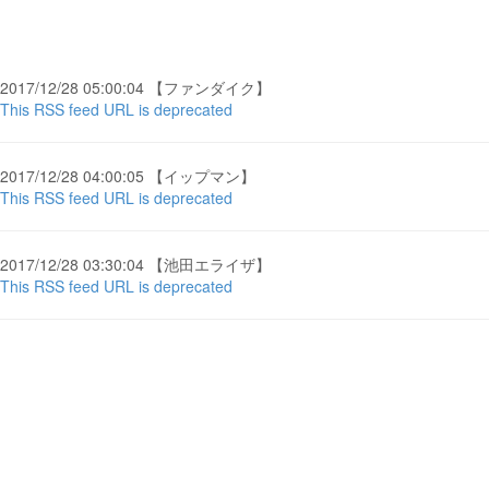
2017/12/28 05:00:04 【ファンダイク】
This RSS feed URL is deprecated
2017/12/28 04:00:05 【イップマン】
This RSS feed URL is deprecated
2017/12/28 03:30:04 【池田エライザ】
This RSS feed URL is deprecated