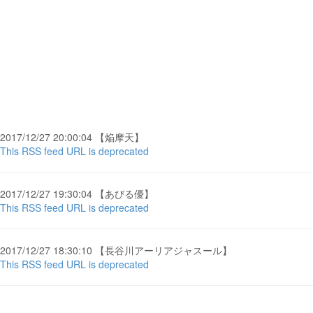
2017/12/27 20:00:04 【焔摩天】
This RSS feed URL is deprecated
2017/12/27 19:30:04 【あびる優】
This RSS feed URL is deprecated
2017/12/27 18:30:10 【長谷川アーリアジャスール】
This RSS feed URL is deprecated