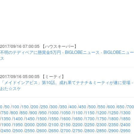
2017/09/16 07:00:05 【ハウスキーパー】
不明のテディベアに懸賞金5万円 - BIGLOBEニュース - BIGLOBEニュー
ス
2017/09/16 05:00:05 【ミーティ】
「メイドインアビス」第10話。成れ果てナナチ＆ミーティが遂に登場 -
おた☆スケ
0
/
50
/
100
/
150
/
200
/
250
/
300
/
350
/
400
/
450
/
500
/
550
/
600
/
650
/
700
/
750
/
800
/
850
/
900
/
950
/
1000
/
1050
/
1100
/
1150
/
1200
/
1250
/
1300
/
1350
/
1400
/
1450
/
1500
/
1550
/
1600
/
1650
/
1700
/
1750
/
1800
/
1850
/
1900
/
1950
/
2000
/
2050
/
2100
/
2150
/
2200
/
2250
/
2300
/
2350
/
2400
/
2450
/
2500
/
2550
/
2600
/
2650
/
2700
/
2750
/
2800
/
2850
/
2900
/
2950