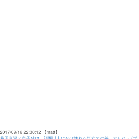
2017/09/16 22:30:12 【matt】
桑田真澄と息子Matt、顔面以上にかけ離れた気立ての差 - アサジョ (ブ