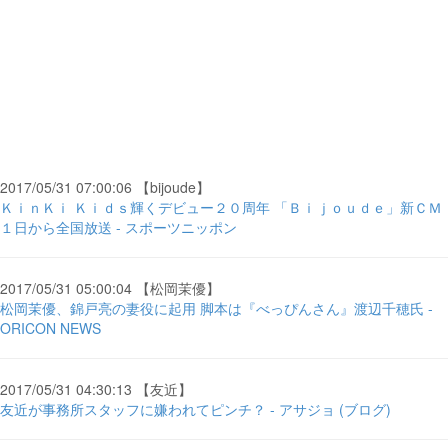
2017/05/31 07:00:06 【bijoude】
ＫｉｎＫｉ Ｋｉｄｓ輝くデビュー２０周年 「Ｂｉｊｏｕｄｅ」新ＣＭ
１日から全国放送 - スポーツニッポン
2017/05/31 05:00:04 【松岡茉優】
松岡茉優、錦戸亮の妻役に起用 脚本は『べっぴんさん』渡辺千穂氏 -
ORICON NEWS
2017/05/31 04:30:13 【友近】
友近が事務所スタッフに嫌われてピンチ？ - アサジョ (ブログ)