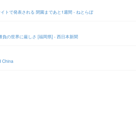
トで発表される 閉園まであと1週間 - ねとらぼ
の世界に厳しさ [福岡県] - 西日本新聞
hina