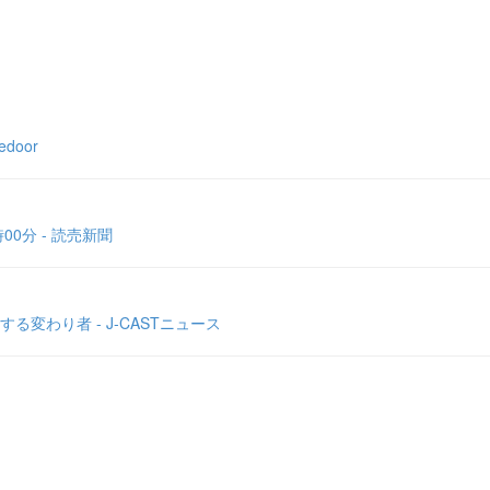
oor
0分 - 読売新聞
わり者 - J-CASTニュース