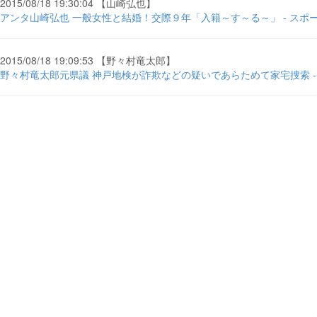
2015/08/18 19:30:04 【山崎弘也】
アンタ山崎弘也 一般女性と結婚！交際９年「入籍～す～る～」 - スポ
2015/08/18 19:09:53 【野々村竜太郎】
野々村竜太郎元県議 神戸地検が詐欺などの疑いであらためて家宅捜索 - liv