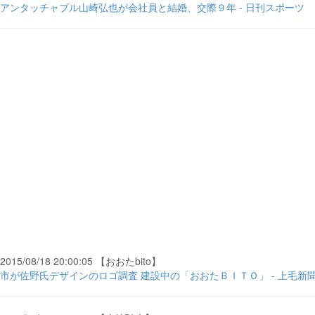
アンタッチャブル山崎弘也が会社員と結婚、交際９年 - 日刊スポーツ
2015/08/18 20:00:05 【おおたbito】
市が佐野氏デザインのロゴ調査 建設中の「おおたＢＩＴＯ」 - 上毛新