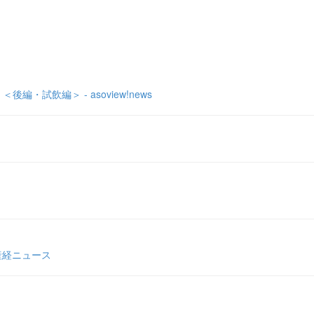
試飲編＞ - asoview!news
産経ニュース