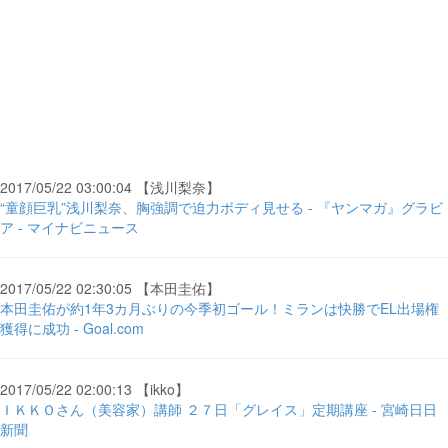
2017/05/22 03:00:04 【浅川梨奈】
“童顔巨乳”浅川梨奈、胸強調で迫力ボディ見せる - 『ヤンマガ』グラビ
ア - マイナビニュース
2017/05/22 02:30:05 【本田圭佑】
本田圭佑が約1年3カ月ぶりの今季初ゴール！ミランは快勝でEL出場権
獲得に成功 - Goal.com
2017/05/22 02:00:13 【ikko】
ＩＫＫＯさん（美容家）講師 ２７日「グレイス」定期講座 - 宮崎日日
新聞