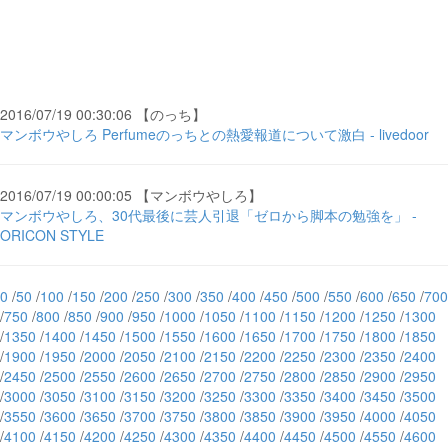
2016/07/19 00:30:06 【のっち】
マンボウやしろ Perfumeのっちとの熱愛報道について激白 - livedoor
2016/07/19 00:00:05 【マンボウやしろ】
マンボウやしろ、30代最後に芸人引退「ゼロから脚本の勉強を」 -
ORICON STYLE
0
/
50
/
100
/
150
/
200
/
250
/
300
/
350
/
400
/
450
/
500
/
550
/
600
/
650
/
700
/
750
/
800
/
850
/
900
/
950
/
1000
/
1050
/
1100
/
1150
/
1200
/
1250
/
1300
/
1350
/
1400
/
1450
/
1500
/
1550
/
1600
/
1650
/
1700
/
1750
/
1800
/
1850
/
1900
/
1950
/
2000
/
2050
/
2100
/
2150
/
2200
/
2250
/
2300
/
2350
/
2400
/
2450
/
2500
/
2550
/
2600
/
2650
/
2700
/
2750
/
2800
/
2850
/
2900
/
2950
/
3000
/
3050
/
3100
/
3150
/
3200
/
3250
/
3300
/
3350
/
3400
/
3450
/
3500
/
3550
/
3600
/
3650
/
3700
/
3750
/
3800
/
3850
/
3900
/
3950
/
4000
/
4050
/
4100
/
4150
/
4200
/
4250
/
4300
/
4350
/
4400
/
4450
/
4500
/
4550
/
4600