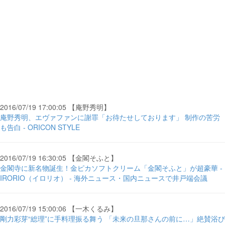
2016/07/19 17:00:05 【庵野秀明】
庵野秀明、エヴァファンに謝罪「お待たせしております」 制作の苦労
も告白 - ORICON STYLE
2016/07/19 16:30:05 【金閣そふと】
金閣寺に新名物誕生！金ピカソフトクリーム「金閣そふと」が超豪華 -
IRORIO（イロリオ） - 海外ニュース・国内ニュースで井戸端会議
2016/07/19 15:00:06 【一木くるみ】
剛力彩芽“総理”に手料理振る舞う 「未来の旦那さんの前に…」絶賛浴び