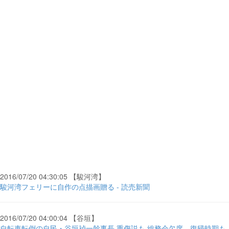
2016/07/20 04:30:05 【駿河湾】
駿河湾フェリーに自作の点描画贈る - 読売新聞
2016/07/20 04:00:04 【谷垣】
自転車転倒の自民・谷垣禎一幹事長 重傷説も 総務会欠席、復帰時期も