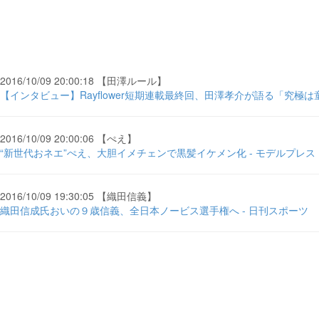
2016/10/09 20:00:18 【田澤ルール】
【インタビュー】Rayflower短期連載最終回、田澤孝介が語る「究極は童
2016/10/09 20:00:06 【ぺえ】
“新世代おネエ”ぺえ、大胆イメチェンで黒髪イケメン化 - モデルプレス
2016/10/09 19:30:05 【織田信義】
織田信成氏おいの９歳信義、全日本ノービス選手権へ - 日刊スポーツ