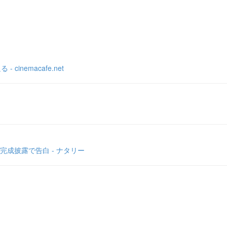
nemacafe.net
成披露で告白 - ナタリー