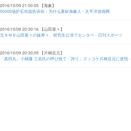
2016/10/09 21:00:05 【海象】
50000场炉石对战告诉你：为什么要砍海象人 - 太平洋游戏网
2016/10/09 20:30:16 【山田菜々】
元ＮＭＢ山田菜々の妹寿々、研究生公演でセンター - 日刊スポーツ
2016/10/09 20:30:05 【片桐且元】
「真田丸」小林隆 三谷氏の呼び捨て「誇り」ズッコケ片桐且元に覚悟 -