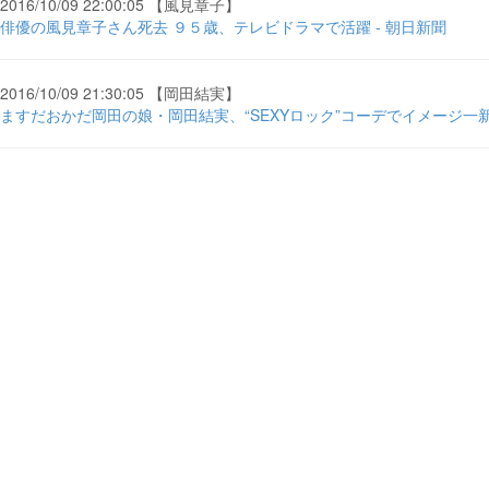
2016/10/09 22:00:05 【風見章子】
俳優の風見章子さん死去 ９５歳、テレビドラマで活躍 - 朝日新聞
2016/10/09 21:30:05 【岡田結実】
ますだおかだ岡田の娘・岡田結実、“SEXYロック”コーデでイメージ一新＜Girl