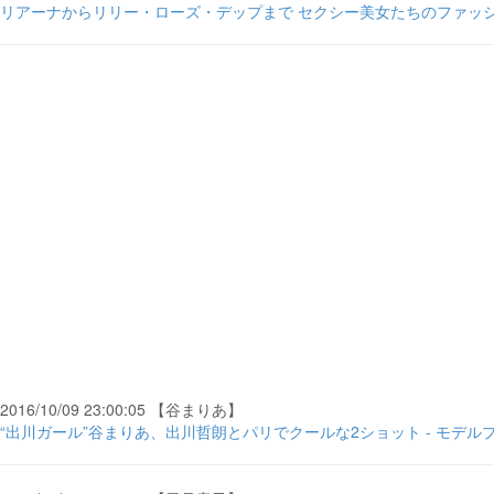
リアーナからリリー・ローズ・デップまで セクシー美女たちのファッションウ
2016/10/09 23:00:05 【谷まりあ】
“出川ガール”谷まりあ、出川哲朗とパリでクールな2ショット - モデル