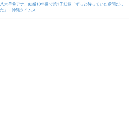
八木早希アナ、結婚10年目で第1子妊娠「ずっと待っていた瞬間だっ
た」 - 沖縄タイムス