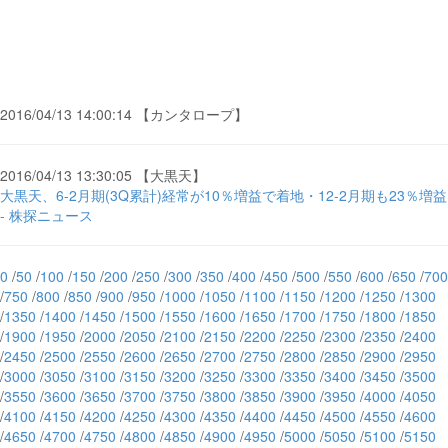
2016/04/13 14:00:14 【カンタロープ】
2016/04/13 13:30:05 【大黒天】
大黒天、6-2月期(3Q累計)経常が10％増益で着地・12-2月期も23％増益
- 株探ニュース
0
/
50
/
100
/
150
/
200
/
250
/
300
/
350
/
400
/
450
/
500
/
550
/
600
/
650
/
700
/
750
/
800
/
850
/
900
/
950
/
1000
/
1050
/
1100
/
1150
/
1200
/
1250
/
1300
/
1350
/
1400
/
1450
/
1500
/
1550
/
1600
/
1650
/
1700
/
1750
/
1800
/
1850
/
1900
/
1950
/
2000
/
2050
/
2100
/
2150
/
2200
/
2250
/
2300
/
2350
/
2400
/
2450
/
2500
/
2550
/
2600
/
2650
/
2700
/
2750
/
2800
/
2850
/
2900
/
2950
/
3000
/
3050
/
3100
/
3150
/
3200
/
3250
/
3300
/
3350
/
3400
/
3450
/
3500
/
3550
/
3600
/
3650
/
3700
/
3750
/
3800
/
3850
/
3900
/
3950
/
4000
/
4050
/
4100
/
4150
/
4200
/
4250
/
4300
/
4350
/
4400
/
4450
/
4500
/
4550
/
4600
/
4650
/
4700
/
4750
/
4800
/
4850
/
4900
/
4950
/
5000
/
5050
/
5100
/
5150