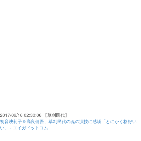
2017/09/16 02:30:06 【草刈民代】
初音映莉子＆高良健吾、草刈民代の魂の演技に感嘆「とにかく格好い
い」 - エイガドットコム