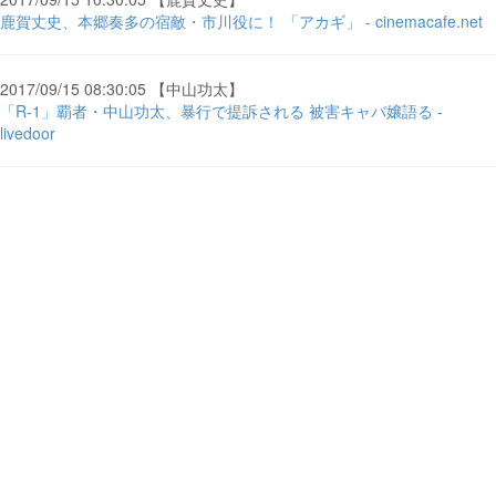
鹿賀丈史、本郷奏多の宿敵・市川役に！ 「アカギ」 - cinemacafe.net
2017/09/15 08:30:05 【中山功太】
「R-1」覇者・中山功太、暴行で提訴される 被害キャバ嬢語る -
livedoor