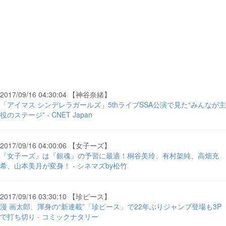
2017/09/16 04:30:04 【神谷奈緒】
「アイマス シンデレラガールズ」5thライブSSA公演で見た“みんなが主
役のステージ” - CNET Japan
2017/09/16 04:00:06 【女子ーズ】
『女子ーズ』は『銀魂』の予習に最適！桐谷美玲、有村架純、高畑充
希、山本美月が変身！ - シネマズby松竹
2017/09/16 03:30:10 【珍ピース】
漫 画太郎、渾身の“新連載”「珍ピース」で22年ぶりジャンプ登場も3P
で打ち切り - コミックナタリー