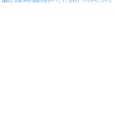
【解説】台風18号の進路が急カーブしているわけ - ウェザーニュース