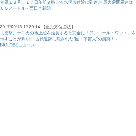
台風１８号、１７日午前９時ごろ水俣市付近に到達か 最大瞬間風速は
６５メートル - 西日本新聞
2017/09/15 12:30:14 【正距方位図法】
【衝撃】ナスカの地上絵を延長すると完全に「アンコール・ワット」を
示すことが判明！ 古代遺跡に隠された“匠・宇宙人”の痕跡！ -
BIGLOBEニュース