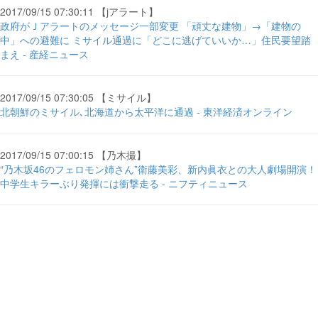
2017/09/15 07:30:11 【jアラート】
政府がＪアラートのメッセージ一部変更 「頑丈な建物」→「建物の
中」への避難に ミサイル通過に「どこに逃げていいか…」住民要望踏
まえ - 産経ニュース
2017/09/15 07:30:05 【ミサイル】
北朝鮮のミサイル､北海道から太平洋に通過 - 東洋経済オンライン
2017/09/15 07:00:15 【乃木撮】
“乃木坂46のフェロモン姉さん”衛藤美彩、新内眞衣との大人劇場開演！
中学生キラーぶり発揮には衝撃走る - ニフティニュース