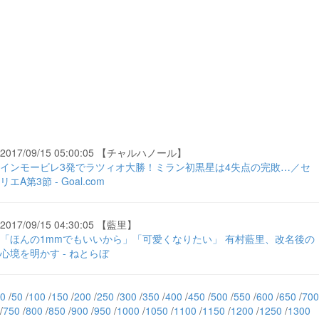
2017/09/15 05:00:05 【チャルハノール】
インモービレ3発でラツィオ大勝！ミラン初黒星は4失点の完敗…／セ
リエA第3節 - Goal.com
2017/09/15 04:30:05 【藍里】
「ほんの1mmでもいいから」「可愛くなりたい」 有村藍里、改名後の
心境を明かす - ねとらぼ
0
/
50
/
100
/
150
/
200
/
250
/
300
/
350
/
400
/
450
/
500
/
550
/
600
/
650
/
700
/
750
/
800
/
850
/
900
/
950
/
1000
/
1050
/
1100
/
1150
/
1200
/
1250
/
1300