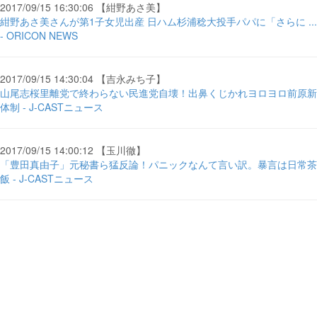
2017/09/15 16:30:06 【紺野あさ美】
紺野あさ美さんが第1子女児出産 日ハム杉浦稔大投手パパに「さらに ...
- ORICON NEWS
2017/09/15 14:30:04 【吉永みち子】
山尾志桜里離党で終わらない民進党自壊！出鼻くじかれヨロヨロ前原新
体制 - J-CASTニュース
2017/09/15 14:00:12 【玉川徹】
「豊田真由子」元秘書ら猛反論！パニックなんて言い訳。暴言は日常茶
飯 - J-CASTニュース