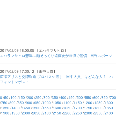
2017/02/09 18:00:05 【エハラマサヒロ】
エハラマサヒロ悲鳴…顔そっくり遠藤要が賭博で謹慎 - 日刊スポーツ
2017/02/09 17:30:12 【田中大貴】
広瀬アリスと交際報道 プロバスケ選手「田中大貴」はどんな人？ - ハ
フィントンポスト
0
/
50
/
100
/
150
/
200
/
250
/
300
/
350
/
400
/
450
/
500
/
550
/
600
/
650
/
700
/
750
/
800
/
850
/
900
/
950
/
1000
/
1050
/
1100
/
1150
/
1200
/
1250
/
1300
/
1350
/
1400
/
1450
/
1500
/
1550
/
1600
/
1650
/
1700
/
1750
/
1800
/
1850
/
1900
/
1950
/
2000
/
2050
/
2100
/
2150
/
2200
/
2250
/
2300
/
2350
/
2400