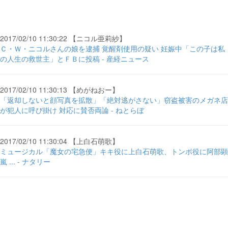
2017/02/10 11:30:22 【ニコル亜莉紗】
Ｃ・Ｗ・ニコルさんの娘を逮捕 覚醒剤使用の疑い 妊娠中「この子は私
の人生の救世主」とＦＢに投稿 - 産経ニュース
2017/02/10 11:30:13 【めがねおー】
「返却しないと顔写真を拡散」「絶対逃がさない」窃盗被害のメガネ店
が犯人に呼び掛け 対応に賛否両論 - ねとらぼ
2017/02/10 11:30:04 【上白石萌歌】
ミュージカル「魔女の宅急便」キキ役に上白石萌歌、トンボ役に阿部顕
嵐 ... - ナタリー