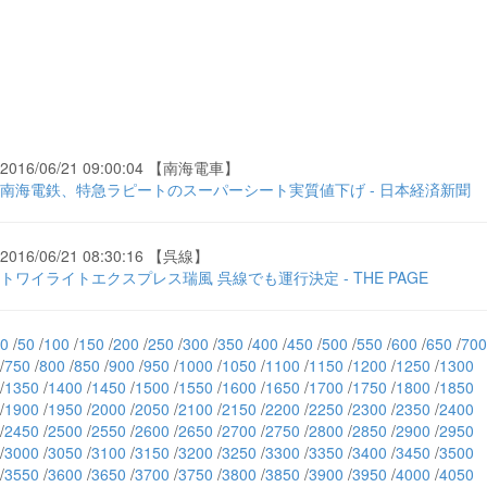
2016/06/21 09:00:04 【南海電車】
南海電鉄、特急ラピートのスーパーシート実質値下げ - 日本経済新聞
2016/06/21 08:30:16 【呉線】
トワイライトエクスプレス瑞風 呉線でも運行決定 - THE PAGE
0
/
50
/
100
/
150
/
200
/
250
/
300
/
350
/
400
/
450
/
500
/
550
/
600
/
650
/
700
/
750
/
800
/
850
/
900
/
950
/
1000
/
1050
/
1100
/
1150
/
1200
/
1250
/
1300
/
1350
/
1400
/
1450
/
1500
/
1550
/
1600
/
1650
/
1700
/
1750
/
1800
/
1850
/
1900
/
1950
/
2000
/
2050
/
2100
/
2150
/
2200
/
2250
/
2300
/
2350
/
2400
/
2450
/
2500
/
2550
/
2600
/
2650
/
2700
/
2750
/
2800
/
2850
/
2900
/
2950
/
3000
/
3050
/
3100
/
3150
/
3200
/
3250
/
3300
/
3350
/
3400
/
3450
/
3500
/
3550
/
3600
/
3650
/
3700
/
3750
/
3800
/
3850
/
3900
/
3950
/
4000
/
4050