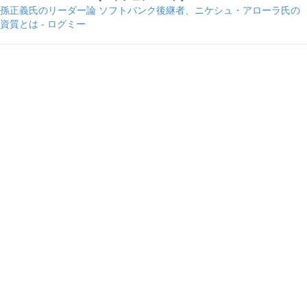
孫正義氏のリーダー論 ソフトバンク後継者、ニケシュ・アローラ氏の
資質とは - ログミー