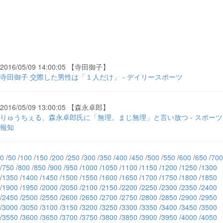
2016/05/09 14:00:05 【寺田御子】
寺田御子 交際した男性は「１人だけ」 - デイリースポーツ
2016/05/09 13:00:05 【森永卓郎】
りゅうちぇる、森永卓郎氏に「無理。まじ無理」と言い放つ - スポーツ
報知
0
/
50
/
100
/
150
/
200
/
250
/
300
/
350
/
400
/
450
/
500
/
550
/
600
/
650
/
700
/
750
/
800
/
850
/
900
/
950
/
1000
/
1050
/
1100
/
1150
/
1200
/
1250
/
1300
/
1350
/
1400
/
1450
/
1500
/
1550
/
1600
/
1650
/
1700
/
1750
/
1800
/
1850
/
1900
/
1950
/
2000
/
2050
/
2100
/
2150
/
2200
/
2250
/
2300
/
2350
/
2400
/
2450
/
2500
/
2550
/
2600
/
2650
/
2700
/
2750
/
2800
/
2850
/
2900
/
2950
/
3000
/
3050
/
3100
/
3150
/
3200
/
3250
/
3300
/
3350
/
3400
/
3450
/
3500
/
3550
/
3600
/
3650
/
3700
/
3750
/
3800
/
3850
/
3900
/
3950
/
4000
/
4050