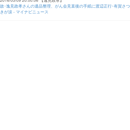
2016/05/09 20:00:06 【逸見政孝】
故･逸見政孝さんの遺品整理、がん会見直後の手紙に渡辺正行･有賀さつ
きが涙 - マイナビニュース