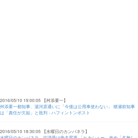
2016/05/10 19:00:05 【舛添要一】
舛添要一都知事、湯河原通いに「今後は公用車使わない」 猪瀬前知事
は「責任が欠如」と批判 - ハフィントンポスト
2016/05/10 18:30:05 【水曜日のカンパネラ】
水曜日のカンパネラ、抗議受け曲名変更 「ヒカシュー」改め「名無し