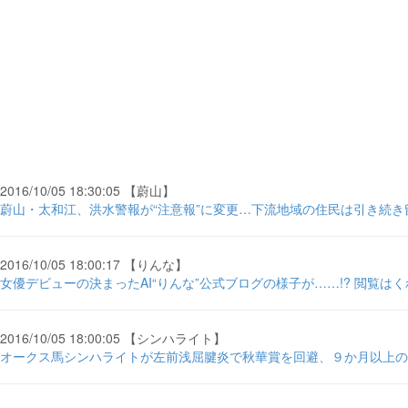
2016/10/05 18:30:05 【蔚山】
蔚山・太和江、洪水警報が“注意報”に変更…下流地域の住民は引き続き留
2016/10/05 18:00:17 【りんな】
女優デビューの決まったAI“りんな”公式ブログの様子が……!? 閲覧はくれ
2016/10/05 18:00:05 【シンハライト】
オークス馬シンハライトが左前浅屈腱炎で秋華賞を回避、９か月以上の休