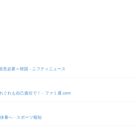
意必要＝韓国 - ニフティニュース
ぐれも自己責任で！ - ファミ通.com
養へ - スポーツ報知