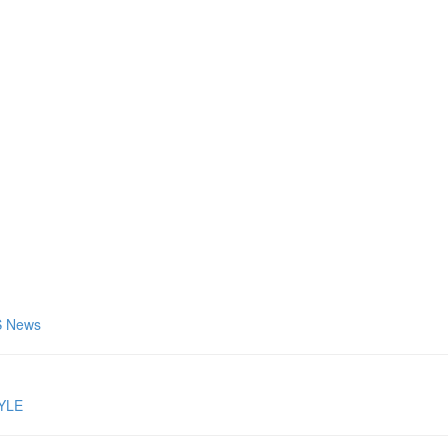
News
YLE