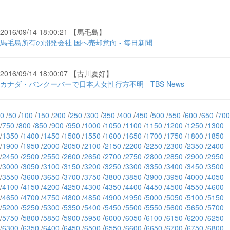
2016/09/14 18:00:21 【馬毛島】
馬毛島所有の開発会社 国へ売却意向 - 毎日新聞
2016/09/14 18:00:07 【古川夏好】
カナダ・バンクーバーで日本人女性行方不明 - TBS News
0
/
50
/
100
/
150
/
200
/
250
/
300
/
350
/
400
/
450
/
500
/
550
/
600
/
650
/
700
/
750
/
800
/
850
/
900
/
950
/
1000
/
1050
/
1100
/
1150
/
1200
/
1250
/
1300
/
1350
/
1400
/
1450
/
1500
/
1550
/
1600
/
1650
/
1700
/
1750
/
1800
/
1850
/
1900
/
1950
/
2000
/
2050
/
2100
/
2150
/
2200
/
2250
/
2300
/
2350
/
2400
/
2450
/
2500
/
2550
/
2600
/
2650
/
2700
/
2750
/
2800
/
2850
/
2900
/
2950
/
3000
/
3050
/
3100
/
3150
/
3200
/
3250
/
3300
/
3350
/
3400
/
3450
/
3500
/
3550
/
3600
/
3650
/
3700
/
3750
/
3800
/
3850
/
3900
/
3950
/
4000
/
4050
/
4100
/
4150
/
4200
/
4250
/
4300
/
4350
/
4400
/
4450
/
4500
/
4550
/
4600
/
4650
/
4700
/
4750
/
4800
/
4850
/
4900
/
4950
/
5000
/
5050
/
5100
/
5150
/
5200
/
5250
/
5300
/
5350
/
5400
/
5450
/
5500
/
5550
/
5600
/
5650
/
5700
/
5750
/
5800
/
5850
/
5900
/
5950
/
6000
/
6050
/
6100
/
6150
/
6200
/
6250
/
6300
/
6350
/
6400
/
6450
/
6500
/
6550
/
6600
/
6650
/
6700
/
6750
/
6800