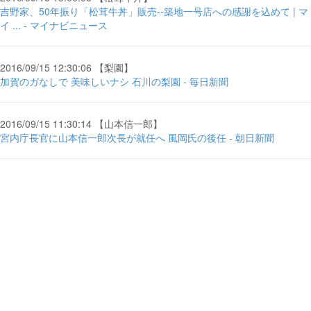
吉野家、50年振り「松茸牛丼」販売--築地一号店への感謝を込めて | マ
イ ... - マイナビニュース
2016/09/15 12:30:06 【梨園】
加賀のガなしで 美味しいナシ 石川の梨園 - 毎日新聞
2016/09/15 11:30:14 【山本信一郎】
宮内庁長官に山本信一郎次長が就任へ 風岡氏の後任 - 朝日新聞